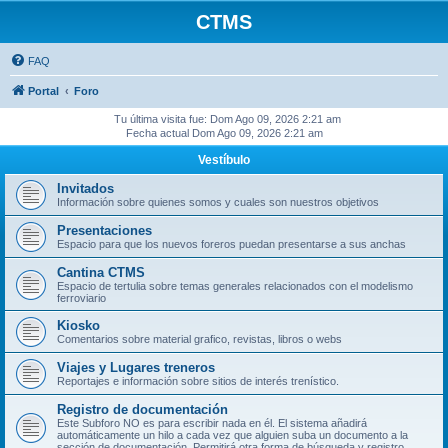
CTMS
FAQ
Portal
Foro
Tu última visita fue: Dom Ago 09, 2026 2:21 am
Fecha actual Dom Ago 09, 2026 2:21 am
Vestíbulo
Invitados
Información sobre quienes somos y cuales son nuestros objetivos
Presentaciones
Espacio para que los nuevos foreros puedan presentarse a sus anchas
Cantina CTMS
Espacio de tertulia sobre temas generales relacionados con el modelismo
ferroviario
Kiosko
Comentarios sobre material grafico, revistas, libros o webs
Viajes y Lugares treneros
Reportajes e información sobre sitios de interés trenístico.
Registro de documentación
Este Subforo NO es para escribir nada en él. El sistema añadirá
automáticamente un hilo a cada vez que alguien suba un documento a la
sección de documentación. Permitirá otra forma de búsqueda y registro.