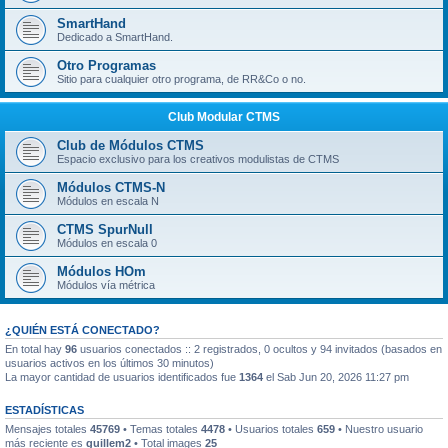
SmartHand
Dedicado a SmartHand.
Otro Programas
Sitio para cualquier otro programa, de RR&Co o no.
Club Modular CTMS
Club de Módulos CTMS
Espacio exclusivo para los creativos modulistas de CTMS
Módulos CTMS-N
Módulos en escala N
CTMS SpurNull
Módulos en escala 0
Módulos HOm
Módulos vía métrica
¿QUIÉN ESTÁ CONECTADO?
En total hay
96
usuarios conectados :: 2 registrados, 0 ocultos y 94 invitados (basados en
usuarios activos en los últimos 30 minutos)
La mayor cantidad de usuarios identificados fue
1364
el Sab Jun 20, 2026 11:27 pm
ESTADÍSTICAS
Mensajes totales
45769
• Temas totales
4478
• Usuarios totales
659
• Nuestro usuario
más reciente es
guillem2
• Total images
25