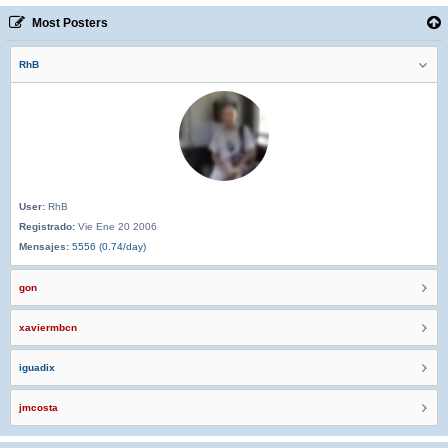
Most Posters
RhB
User:
RhB
Registrado:
Vie Ene 20 2006
Mensajes:
5556 (0.74/day)
gon
xaviermbcn
iguadix
jmcosta