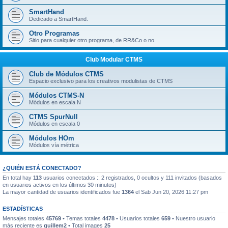
SmartHand
Dedicado a SmartHand.
Otro Programas
Sitio para cualquier otro programa, de RR&Co o no.
Club Modular CTMS
Club de Módulos CTMS
Espacio exclusivo para los creativos modulistas de CTMS
Módulos CTMS-N
Módulos en escala N
CTMS SpurNull
Módulos en escala 0
Módulos HOm
Módulos vía métrica
¿QUIÉN ESTÁ CONECTADO?
En total hay
113
usuarios conectados :: 2 registrados, 0 ocultos y 111 invitados (basados
en usuarios activos en los últimos 30 minutos)
La mayor cantidad de usuarios identificados fue
1364
el Sab Jun 20, 2026 11:27 pm
ESTADÍSTICAS
Mensajes totales
45769
• Temas totales
4478
• Usuarios totales
659
• Nuestro usuario
más reciente es
guillem2
• Total images
25