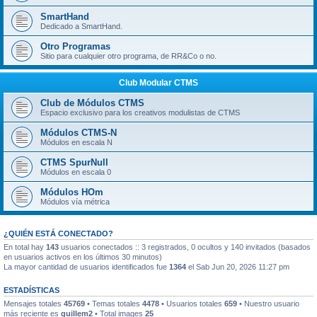
SmartHand
Dedicado a SmartHand.
Otro Programas
Sitio para cualquier otro programa, de RR&Co o no.
Club Modular CTMS
Club de Módulos CTMS
Espacio exclusivo para los creativos modulistas de CTMS
Módulos CTMS-N
Módulos en escala N
CTMS SpurNull
Módulos en escala 0
Módulos HOm
Módulos vía métrica
¿QUIÉN ESTÁ CONECTADO?
En total hay
143
usuarios conectados :: 3 registrados, 0 ocultos y 140 invitados (basados
en usuarios activos en los últimos 30 minutos)
La mayor cantidad de usuarios identificados fue
1364
el Sab Jun 20, 2026 11:27 pm
ESTADÍSTICAS
Mensajes totales
45769
• Temas totales
4478
• Usuarios totales
659
• Nuestro usuario
más reciente es
guillem2
• Total images
25