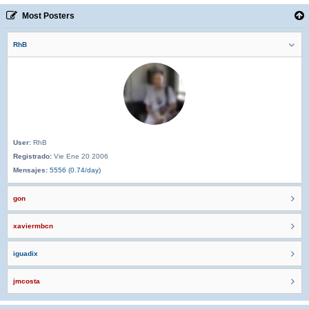
Most Posters
RhB
User:
RhB
Registrado:
Vie Ene 20 2006
Mensajes:
5556 (0.74/day)
gon
xaviermbcn
iguadix
jmcosta