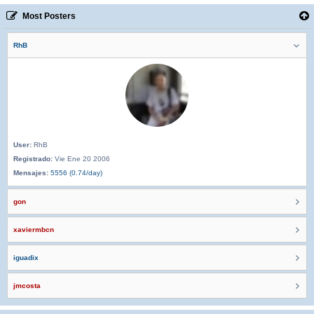
Most Posters
RhB
User:
RhB
Registrado:
Vie Ene 20 2006
Mensajes:
5556 (0.74/day)
gon
xaviermbcn
iguadix
jmcosta