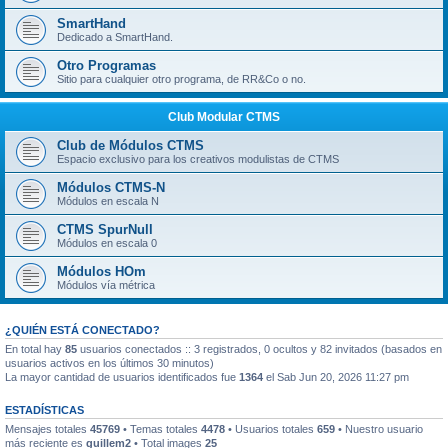
SmartHand
Dedicado a SmartHand.
Otro Programas
Sitio para cualquier otro programa, de RR&Co o no.
Club Modular CTMS
Club de Módulos CTMS
Espacio exclusivo para los creativos modulistas de CTMS
Módulos CTMS-N
Módulos en escala N
CTMS SpurNull
Módulos en escala 0
Módulos HOm
Módulos vía métrica
¿QUIÉN ESTÁ CONECTADO?
En total hay
85
usuarios conectados :: 3 registrados, 0 ocultos y 82 invitados (basados en
usuarios activos en los últimos 30 minutos)
La mayor cantidad de usuarios identificados fue
1364
el Sab Jun 20, 2026 11:27 pm
ESTADÍSTICAS
Mensajes totales
45769
• Temas totales
4478
• Usuarios totales
659
• Nuestro usuario
más reciente es
guillem2
• Total images
25