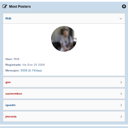
Most Posters
RhB
User:
RhB
Registrado:
Vie Ene 20 2006
Mensajes:
5556 (0.74/day)
gon
xaviermbcn
iguadix
jmcosta