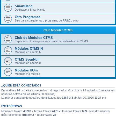
SmartHand
Dedicado a SmartHand.
Otro Programas
Sitio para cualquier otro programa, de RR&Co o no.
Club Modular CTMS
Club de Módulos CTMS
Espacio exclusivo para los creativos modulistas de CTMS
Módulos CTMS-N
Módulos en escala N
CTMS SpurNull
Módulos en escala 0
Módulos HOm
Módulos vía métrica
¿QUIÉN ESTÁ CONECTADO?
En total hay
96
usuarios conectados :: 4 registrados, 0 ocultos y 92 invitados (basados en
usuarios activos en los últimos 30 minutos)
La mayor cantidad de usuarios identificados fue
1364
el Sab Jun 20, 2026 11:27 pm
ESTADÍSTICAS
Mensajes totales
45769
• Temas totales
4478
• Usuarios totales
659
• Nuestro usuario
más reciente es
guillem2
• Total images
25