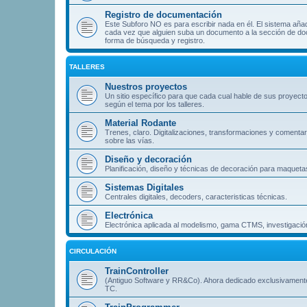
Registro de documentación
Este Subforo NO es para escribir nada en él. El sistema aña
cada vez que alguien suba un documento a la sección de doc
forma de búsqueda y registro.
TALLERES
Nuestros proyectos
Un sitio específico para que cada cual hable de sus proyect
según el tema por los talleres.
Material Rodante
Trenes, claro. Digitalizaciones, transformaciones y comentar
sobre las vías.
Diseño y decoración
Planificación, diseño y técnicas de decoración para maqueta
Sistemas Digitales
Centrales digitales, decoders, caracteristicas técnicas.
Electrónica
Electrónica aplicada al modelismo, gama CTMS, investigación
CIRCULACIÓN
TrainController
(Antiguo Software y RR&Co). Ahora dedicado exclusivament
TC.