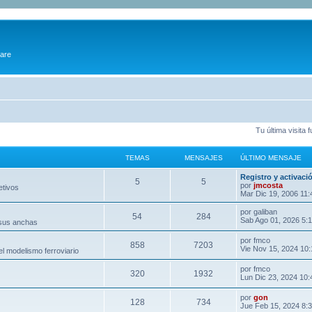
ware
Tu última visita
TEMAS
MENSAJES
ÚLTIMO MENSAJE
Registro y activaci
5
5
por
jmcosta
etivos
Mar Dic 19, 2006 11
por
galiban
54
284
Sab Ago 01, 2026 5:
 sus anchas
por
fmco
858
7203
Vie Nov 15, 2024 10
l modelismo ferroviario
por
fmco
320
1932
Lun Dic 23, 2024 10
por
gon
128
734
Jue Feb 15, 2024 8: