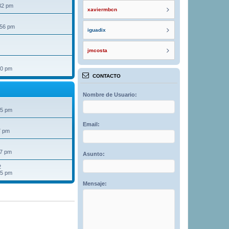
32 pm
xaviermbcn
:56 pm
iguadix
jmcosta
40 pm
CONTACTO
Nombre de Usuario:
25 pm
Email:
7 pm
07 pm
Asunto:
2
15 pm
Mensaje: