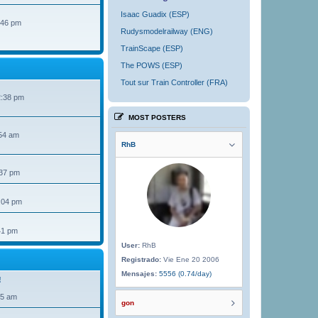
Isaac Guadix (ESP)
:46 pm
Rudysmodelrailway (ENG)
TrainScape (ESP)
The POWS (ESP)
Tout sur Train Controller (FRA)
2:38 pm
MOST POSTERS
54 am
RhB
:37 pm
:04 pm
41 pm
User:
RhB
Registrado:
Vie Ene 20 2006
Mensajes:
5556 (0.74/day)
!
35 am
gon