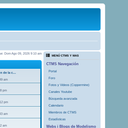
 fue: Dom Ago 09, 2026 9:10 am
MENÚ CTMS Y MAS
CTMS Navegación
Portal
ón de la c…
Foro
:49 am
Fotos y Videos (Coppermine)
18 pm
Canales Youtube
Búsqueda avanzada
:12 pm
Calendario
Miembros de CTMS
:43 am
Estadísticas
32 am
Webs i Blogs de Modelismo