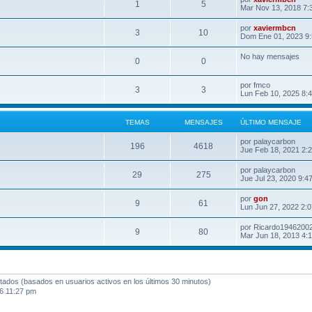
1
5
Mar Nov 13, 2018 7:
por
xaviermbcn
3
10
Dom Ene 01, 2023 9
No hay mensajes
0
0
por
fmco
3
3
Lun Feb 10, 2025 8:
TEMAS
MENSAJES
ÚLTIMO MENSAJE
por
palaycarbon
196
4618
Jue Feb 18, 2021 2:
por
palaycarbon
29
275
Jue Jul 23, 2020 9:4
por
gon
9
61
Lun Jun 27, 2022 2:
por
Ricardo1946200
9
80
Mar Jun 18, 2013 4:
itados (basados en usuarios activos en los últimos 30 minutos)
6 11:27 pm