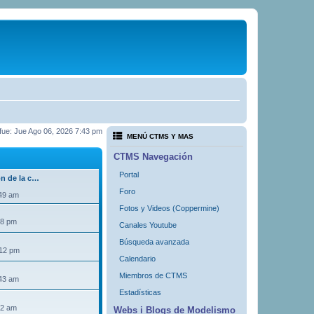
a fue: Jue Ago 06, 2026 7:43 pm
MENÚ CTMS Y MAS
CTMS Navegación
Portal
ón de la c…
Foro
:49 am
Fotos y Videos (Coppermine)
18 pm
Canales Youtube
Búsqueda avanzada
:12 pm
Calendario
Miembros de CTMS
:43 am
Estadísticas
32 am
Webs i Blogs de Modelismo