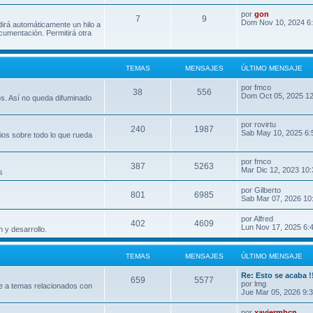
por
gon
7
9
Dom Nov 10, 2024 6
dirá automáticamente un hilo a
umentación. Permitirá otra
TEMAS
MENSAJES
ÚLTIMO MENSAJE
por
fmco
38
556
Dom Oct 05, 2025 1
os. Así no queda difuminado
por
rovirtu
240
1987
Sab May 10, 2025 6:
ios sobre todo lo que rueda
por
fmco
387
5263
Mar Dic 12, 2023 10
s
por
Gilberto
801
6985
Sab Mar 07, 2026 10
por
Alfred
402
4609
Lun Nov 17, 2025 6:
 y desarrollo.
TEMAS
MENSAJES
ÚLTIMO MENSAJE
Re: Esto se acaba !
659
5577
por
lmg
e a temas relacionados con
Jue Mar 05, 2026 9:
por
xaviermbcn