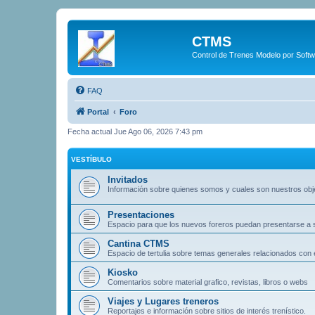
CTMS
Control de Trenes Modelo por Soft
FAQ
Portal
Foro
Fecha actual Jue Ago 06, 2026 7:43 pm
VESTÍBULO
Invitados
Información sobre quienes somos y cuales son nuestros obj
Presentaciones
Espacio para que los nuevos foreros puedan presentarse a
Cantina CTMS
Espacio de tertulia sobre temas generales relacionados con e
Kiosko
Comentarios sobre material grafico, revistas, libros o webs
Viajes y Lugares treneros
Reportajes e información sobre sitios de interés trenístico.