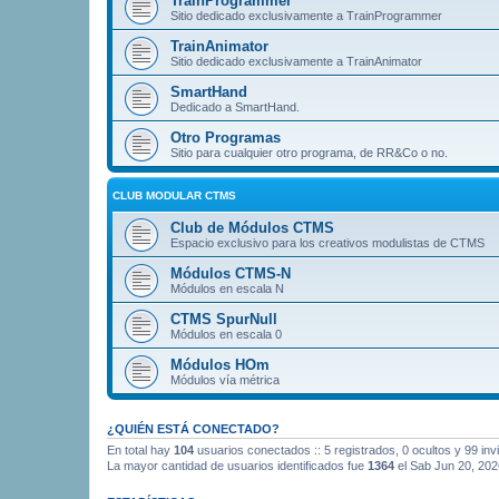
TrainProgrammer
Sitio dedicado exclusivamente a TrainProgrammer
TrainAnimator
Sitio dedicado exclusivamente a TrainAnimator
SmartHand
Dedicado a SmartHand.
Otro Programas
Sitio para cualquier otro programa, de RR&Co o no.
CLUB MODULAR CTMS
Club de Módulos CTMS
Espacio exclusivo para los creativos modulistas de CTMS
Módulos CTMS-N
Módulos en escala N
CTMS SpurNull
Módulos en escala 0
Módulos HOm
Módulos vía métrica
¿QUIÉN ESTÁ CONECTADO?
En total hay
104
usuarios conectados :: 5 registrados, 0 ocultos y 99 inv
La mayor cantidad de usuarios identificados fue
1364
el Sab Jun 20, 202