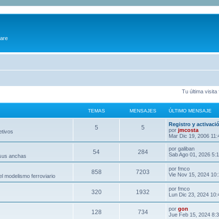
ware
Tu última visit
TEMAS
MENSAJES
ÚLTIMO MENSAJE
Registro y activaci
5
5
por
jmcosta
etivos
Mar Dic 19, 2006 11
por
galiban
54
284
Sab Ago 01, 2026 5:
 sus anchas
por
fmco
858
7203
Vie Nov 15, 2024 10
l modelismo ferroviario
por
fmco
320
1932
Lun Dic 23, 2024 10
por
gon
128
734
Jue Feb 15, 2024 8: