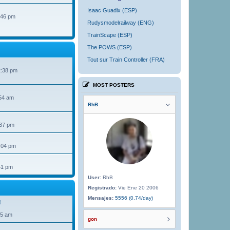
Isaac Guadix (ESP)
:46 pm
Rudysmodelrailway (ENG)
TrainScape (ESP)
The POWS (ESP)
Tout sur Train Controller (FRA)
2:38 pm
MOST POSTERS
54 am
RhB
:37 pm
:04 pm
41 pm
User:
RhB
Registrado:
Vie Ene 20 2006
Mensajes:
5556 (0.74/day)
!
35 am
gon