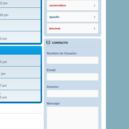
32 pm
xaviermbcn
:56 pm
iguadix
jmcosta
40 pm
CONTACTO
Nombre de Usuario:
25 pm
Email:
7 pm
07 pm
Asunto:
2
15 pm
Mensaje: