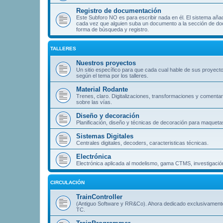
Registro de documentación
Este Subforo NO es para escribir nada en él. El sistema aña
cada vez que alguien suba un documento a la sección de doc
forma de búsqueda y registro.
TALLERES
Nuestros proyectos
Un sitio específico para que cada cual hable de sus proyect
según el tema por los talleres.
Material Rodante
Trenes, claro. Digitalizaciones, transformaciones y comentar
sobre las vías.
Diseño y decoración
Planificación, diseño y técnicas de decoración para maqueta
Sistemas Digitales
Centrales digitales, decoders, caracteristicas técnicas.
Electrónica
Electrónica aplicada al modelismo, gama CTMS, investigación
CIRCULACIÓN
TrainController
(Antiguo Software y RR&Co). Ahora dedicado exclusivament
TC.