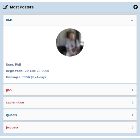
Most Posters
RhB
User:
RhB
Registrado:
Vie Ene 20 2006
Mensajes:
5556 (0.74/day)
gon
xaviermbcn
iguadix
jmcosta