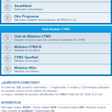
SmartHand
Dedicado a SmartHand.
Otro Programas
Sitio para cualquier otro programa, de RR&Co o no.
Club Modular CTMS
Club de Módulos CTMS
Espacio exclusivo para los creativos modulistas de CTMS
Módulos CTMS-N
Módulos en escala N
CTMS SpurNull
Módulos en escala 0
Módulos HOm
Módulos vía métrica
¿QUIÉN ESTÁ CONECTADO?
En total hay
132
usuarios conectados :: 3 registrados, 0 ocultos y 129 invitados (basados
en usuarios activos en los últimos 30 minutos)
La mayor cantidad de usuarios identificados fue
1364
el Sab Jun 20, 2026 11:27 pm
ESTADÍSTICAS
Mensajes totales
45769
• Temas totales
4478
• Usuarios totales
659
• Nuestro usuario
más reciente es
guillem2
• Total images
25