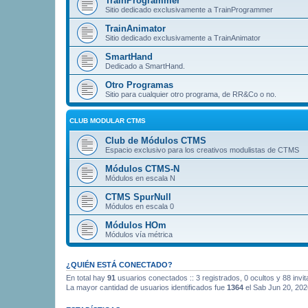
TrainProgrammer
Sitio dedicado exclusivamente a TrainProgrammer
TrainAnimator
Sitio dedicado exclusivamente a TrainAnimator
SmartHand
Dedicado a SmartHand.
Otro Programas
Sitio para cualquier otro programa, de RR&Co o no.
CLUB MODULAR CTMS
Club de Módulos CTMS
Espacio exclusivo para los creativos modulistas de CTMS
Módulos CTMS-N
Módulos en escala N
CTMS SpurNull
Módulos en escala 0
Módulos HOm
Módulos vía métrica
¿QUIÉN ESTÁ CONECTADO?
En total hay
91
usuarios conectados :: 3 registrados, 0 ocultos y 88 invi
La mayor cantidad de usuarios identificados fue
1364
el Sab Jun 20, 202