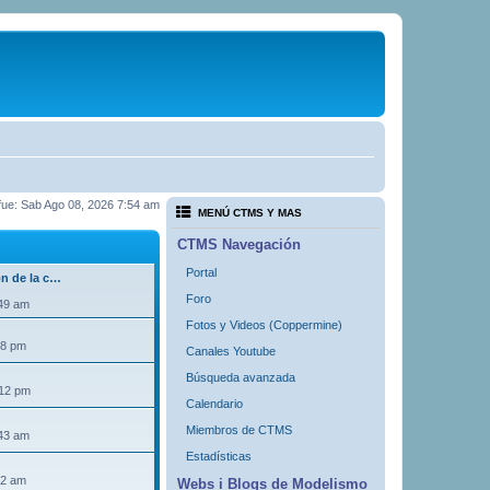
a fue: Sab Ago 08, 2026 7:54 am
MENÚ CTMS Y MAS
CTMS Navegación
Portal
ón de la c…
Foro
:49 am
Fotos y Videos (Coppermine)
18 pm
Canales Youtube
Búsqueda avanzada
:12 pm
Calendario
Miembros de CTMS
:43 am
Estadísticas
32 am
Webs i Blogs de Modelismo