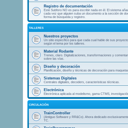
Registro de documentación
Este Subforo NO es para escribir nada en él. El sistema aña
cada vez que alguien suba un documento a la sección de doc
forma de búsqueda y registro.
TALLERES
Nuestros proyectos
Un sitio específico para que cada cual hable de sus proyect
según el tema por los talleres.
Material Rodante
Trenes, claro. Digitalizaciones, transformaciones y comentar
sobre las vías.
Diseño y decoración
Planificación, diseño y técnicas de decoración para maqueta
Sistemas Digitales
Centrales digitales, decoders, caracteristicas técnicas.
Electrónica
Electrónica aplicada al modelismo, gama CTMS, investigación
CIRCULACIÓN
TrainController
(Antiguo Software y RR&Co). Ahora dedicado exclusivament
TC.