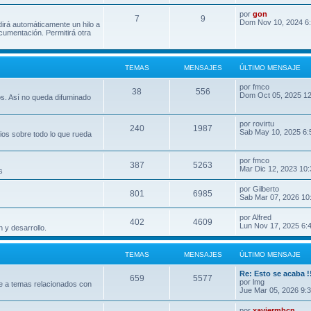
por
gon
7
9
Dom Nov 10, 2024 6
dirá automáticamente un hilo a
umentación. Permitirá otra
TEMAS
MENSAJES
ÚLTIMO MENSAJE
por
fmco
38
556
Dom Oct 05, 2025 1
os. Así no queda difuminado
por
rovirtu
240
1987
Sab May 10, 2025 6:
ios sobre todo lo que rueda
por
fmco
387
5263
Mar Dic 12, 2023 10
s
por
Gilberto
801
6985
Sab Mar 07, 2026 10
por
Alfred
402
4609
Lun Nov 17, 2025 6:
 y desarrollo.
TEMAS
MENSAJES
ÚLTIMO MENSAJE
Re: Esto se acaba !
659
5577
por
lmg
e a temas relacionados con
Jue Mar 05, 2026 9:
por
xaviermbcn