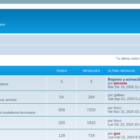
ware
Tu última visit
TEMAS
MENSAJES
ÚLTIMO MENSAJE
Registro y activaci
5
5
por
jmcosta
etivos
Mar Dic 19, 2006 11
por
galiban
54
284
Sab Ago 01, 2026 5:
 sus anchas
por
fmco
858
7203
Vie Nov 15, 2024 10
l modelismo ferroviario
por
fmco
320
1932
Lun Dic 23, 2024 10
por
gon
128
734
Jue Feb 15, 2024 8: