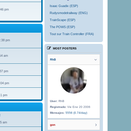
Isaac Guadix (ESP)
:46 pm
Rudysmodelrailway (ENG)
TrainScape (ESP)
The POWS (ESP)
Tout sur Train Controller (FRA)
2:38 pm
MOST POSTERS
54 am
RhB
:37 pm
:04 pm
41 pm
User:
RhB
Registrado:
Vie Ene 20 2006
Mensajes:
5556 (0.74/day)
!
35 am
gon