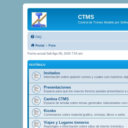
CTMS
Control de Trenes Modelo por Soft
FAQ
Portal
Foro
Fecha actual Sab Ago 08, 2026 7:54 am
VESTÍBULO
Invitados
Información sobre quienes somos y cuales son nuestros obj
Presentaciones
Espacio para que los nuevos foreros puedan presentarse a
Cantina CTMS
Espacio de tertulia sobre temas generales relacionados con e
Kiosko
Comentarios sobre material grafico, revistas, libros o webs
Viajes y Lugares treneros
Reportajes e información sobre sitios de interés trenístico.