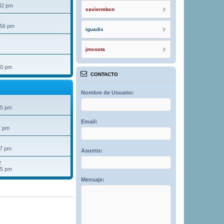
32 pm
xaviermbcn
:56 pm
iguadix
jmcosta
40 pm
CONTACTO
Nombre de Usuario:
25 pm
Email:
7 pm
07 pm
Asunto:
2
15 pm
Mensaje: