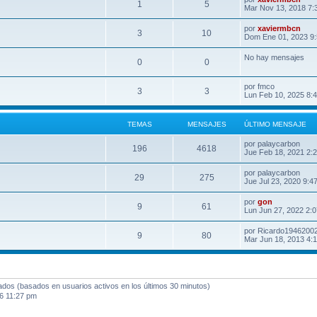
1
5
Mar Nov 13, 2018 7:
por
xaviermbcn
3
10
Dom Ene 01, 2023 9
No hay mensajes
0
0
por
fmco
3
3
Lun Feb 10, 2025 8:
TEMAS
MENSAJES
ÚLTIMO MENSAJE
por
palaycarbon
196
4618
Jue Feb 18, 2021 2:
por
palaycarbon
29
275
Jue Jul 23, 2020 9:4
por
gon
9
61
Lun Jun 27, 2022 2:
por
Ricardo1946200
9
80
Mar Jun 18, 2013 4:
tados (basados en usuarios activos en los últimos 30 minutos)
6 11:27 pm