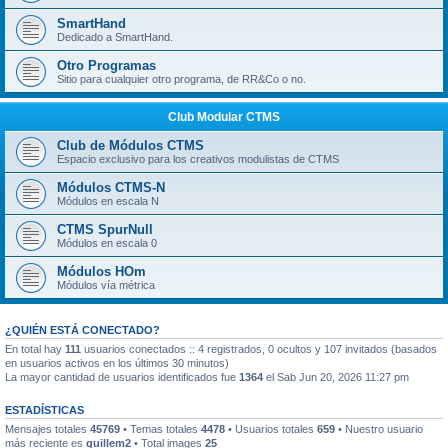
SmartHand
Dedicado a SmartHand.
Otro Programas
Sitio para cualquier otro programa, de RR&Co o no.
Club Modular CTMS
Club de Módulos CTMS
Espacio exclusivo para los creativos modulistas de CTMS
Módulos CTMS-N
Módulos en escala N
CTMS SpurNull
Módulos en escala 0
Módulos HOm
Módulos vía métrica
¿QUIÉN ESTÁ CONECTADO?
En total hay
111
usuarios conectados :: 4 registrados, 0 ocultos y 107 invitados (basados
en usuarios activos en los últimos 30 minutos)
La mayor cantidad de usuarios identificados fue
1364
el Sab Jun 20, 2026 11:27 pm
ESTADÍSTICAS
Mensajes totales
45769
• Temas totales
4478
• Usuarios totales
659
• Nuestro usuario
más reciente es
guillem2
• Total images
25