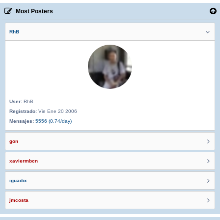
Most Posters
RhB
User:
RhB
Registrado:
Vie Ene 20 2006
Mensajes:
5556 (0.74/day)
gon
xaviermbcn
iguadix
jmcosta