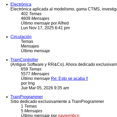
Electrónica
Electrónica aplicada al modelismo, gama CTMS, investiga
402
Temas
4609
Mensajes
Último mensaje
por
Alfred
Lun Nov 17, 2025 6:41 pm
Circulación
Temas
Mensajes
Último mensaje
TrainController
(Antiguo Software y RR&Co). Ahora dedicado exclusivam
659
Temas
5577
Mensajes
Último mensaje
Re: Esto se acaba !!
por
lmg
Jue Mar 05, 2026 9:35 am
TrainProgrammer
Sitio dedicado exclusivamente a TrainProgrammer
1
Temas
5
Mensajes
Último mensaje
por
xaviermbcn