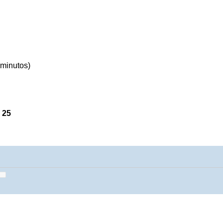
 minutos)
s
25