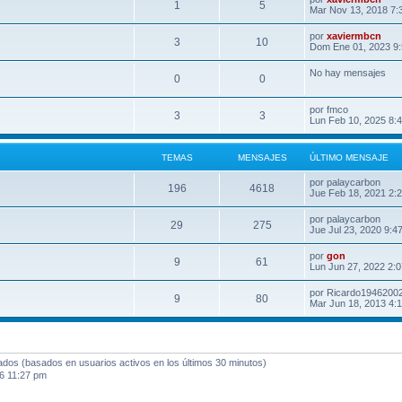
1
5
Mar Nov 13, 2018 7:
por
xaviermbcn
3
10
Dom Ene 01, 2023 9
No hay mensajes
0
0
por
fmco
3
3
Lun Feb 10, 2025 8:
TEMAS
MENSAJES
ÚLTIMO MENSAJE
por
palaycarbon
196
4618
Jue Feb 18, 2021 2:
por
palaycarbon
29
275
Jue Jul 23, 2020 9:4
por
gon
9
61
Lun Jun 27, 2022 2:
por
Ricardo1946200
9
80
Mar Jun 18, 2013 4:
tados (basados en usuarios activos en los últimos 30 minutos)
6 11:27 pm