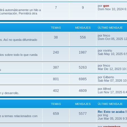
por
gon
7
9
Dom Nov 10, 2024 6
dirá automáticamente un hilo a
umentación. Permitirá otra
TEMAS
MENSAJES
ÚLTIMO MENSAJE
por
fmco
38
556
Dom Oct 05, 2025 1
os. Así no queda difuminado
por
rovirtu
240
1987
Sab May 10, 2025 6:
ios sobre todo lo que rueda
por
fmco
387
5263
Mar Dic 12, 2023 10
s
por
Gilberto
801
6985
Sab Mar 07, 2026 10
por
Alfred
402
4609
Lun Nov 17, 2025 6:
 y desarrollo.
TEMAS
MENSAJES
ÚLTIMO MENSAJE
Re: Esto se acaba !
659
5577
por
lmg
e a temas relacionados con
Jue Mar 05, 2026 9:
por
xaviermbcn