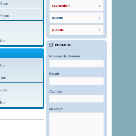
32 pm
xaviermbcn
:56 pm
iguadix
jmcosta
40 pm
CONTACTO
Nombre de Usuario:
25 pm
Email:
7 pm
07 pm
Asunto:
2
15 pm
Mensaje: