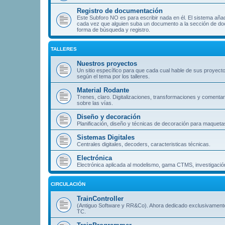
Registro de documentación
Este Subforo NO es para escribir nada en él. El sistema aña
cada vez que alguien suba un documento a la sección de doc
forma de búsqueda y registro.
TALLERES
Nuestros proyectos
Un sitio específico para que cada cual hable de sus proyect
según el tema por los talleres.
Material Rodante
Trenes, claro. Digitalizaciones, transformaciones y comentar
sobre las vías.
Diseño y decoración
Planificación, diseño y técnicas de decoración para maqueta
Sistemas Digitales
Centrales digitales, decoders, caracteristicas técnicas.
Electrónica
Electrónica aplicada al modelismo, gama CTMS, investigación
CIRCULACIÓN
TrainController
(Antiguo Software y RR&Co). Ahora dedicado exclusivament
TC.