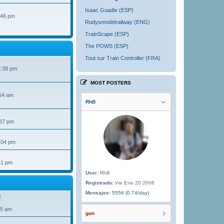
Isaac Guadix (ESP)
:46 pm
Rudysmodelrailway (ENG)
TrainScape (ESP)
The POWS (ESP)
Tout sur Train Controller (FRA)
2:38 pm
MOST POSTERS
54 am
RhB
:37 pm
:04 pm
41 pm
User:
RhB
Registrado:
Vie Ene 20 2006
Mensajes:
5556 (0.74/day)
!
35 am
gon