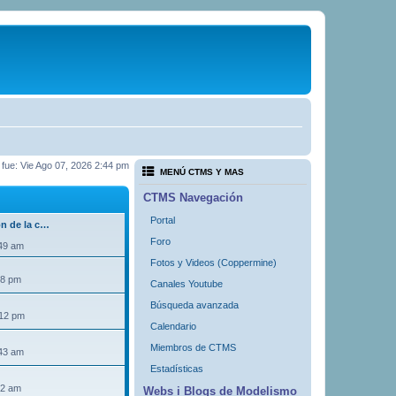
a fue: Vie Ago 07, 2026 2:44 pm
MENÚ CTMS Y MAS
CTMS Navegación
Portal
ón de la c…
Foro
:49 am
Fotos y Videos (Coppermine)
18 pm
Canales Youtube
Búsqueda avanzada
:12 pm
Calendario
Miembros de CTMS
:43 am
Estadísticas
32 am
Webs i Blogs de Modelismo