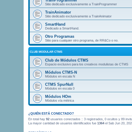
TrainProgrammer
Sitio dedicado exclusivamente a TrainProgrammer
TrainAnimator
Sitio dedicado exclusivamente a TrainAnimator
SmartHand
Dedicado a SmartHand.
Otro Programas
Sitio para cualquier otro programa, de RR&Co o no.
CLUB MODULAR CTMS
Club de Módulos CTMS
Espacio exclusivo para los creativos modulistas de CTMS
Módulos CTMS-N
Módulos en escala N
CTMS SpurNull
Módulos en escala 0
Módulos HOm
Módulos vía métrica
¿QUIÉN ESTÁ CONECTADO?
En total hay
92
usuarios conectados :: 3 registrados, 0 ocultos y 89 invi
La mayor cantidad de usuarios identificados fue
1364
el Sab Jun 20, 202