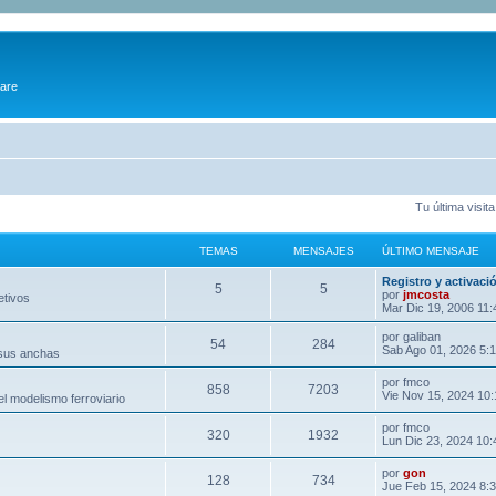
ware
Tu última visit
TEMAS
MENSAJES
ÚLTIMO MENSAJE
Registro y activaci
5
5
por
jmcosta
etivos
Mar Dic 19, 2006 11
por
galiban
54
284
Sab Ago 01, 2026 5:
 sus anchas
por
fmco
858
7203
Vie Nov 15, 2024 10
l modelismo ferroviario
por
fmco
320
1932
Lun Dic 23, 2024 10
por
gon
128
734
Jue Feb 15, 2024 8: