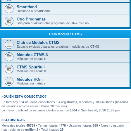
SmartHand
Dedicado a SmartHand.
Otro Programas
Sitio para cualquier otro programa, de RR&Co o no.
Club Modular CTMS
Club de Módulos CTMS
Espacio exclusivo para los creativos modulistas de CTMS
Módulos CTMS-N
Módulos en escala N
CTMS SpurNull
Módulos en escala 0
Módulos HOm
Módulos vía métrica
¿QUIÉN ESTÁ CONECTADO?
En total hay
104
usuarios conectados :: 4 registrados, 0 ocultos y 100 invitados (basados
en usuarios activos en los últimos 30 minutos)
La mayor cantidad de usuarios identificados fue
1364
el Sab Jun 20, 2026 11:27 pm
ESTADÍSTICAS
Mensajes totales
45769
• Temas totales
4478
• Usuarios totales
659
• Nuestro usuario
más reciente es
guillem2
• Total images
25