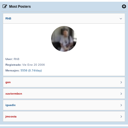
Most Posters
RhB
User:
RhB
Registrado:
Vie Ene 20 2006
Mensajes:
5556 (0.74/day)
gon
xaviermbcn
iguadix
jmcosta