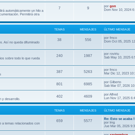
por
gon
7
9
Dom Nov 10, 2024 6
dirá automáticamente un hilo a
umentación. Permitirá otra
TEMAS
MENSAJES
ÚLTIMO MENSAJE
por
fmco
38
556
Dom Oct 05, 2025 1
os. Así no queda difuminado
por
rovirtu
240
1987
Sab May 10, 2025 6:
ios sobre todo lo que rueda
por
fmco
387
5263
Mar Dic 12, 2023 10
s
por
Gilberto
801
6985
Sab Mar 07, 2026 10
por
Alfred
402
4609
Lun Nov 17, 2025 6:
 y desarrollo.
TEMAS
MENSAJES
ÚLTIMO MENSAJE
Re: Esto se acaba !
659
5577
por
lmg
e a temas relacionados con
Jue Mar 05, 2026 9:
por
xaviermbcn