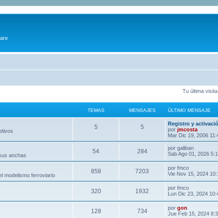
ware
Tu última visit
TEMAS
MENSAJES
ÚLTIMO MENSAJE
Registro y activaci
5
5
por
jmcosta
etivos
Mar Dic 19, 2006 11
por
galiban
54
284
Sab Ago 01, 2026 5:
 sus anchas
por
fmco
858
7203
Vie Nov 15, 2024 10
l modelismo ferroviario
por
fmco
320
1932
Lun Dic 23, 2024 10
por
gon
128
734
Jue Feb 15, 2024 8: