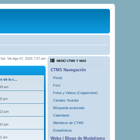
a fue: Vie Ago 07, 2026 7:57 am
MENÚ CTMS Y MAS
CTMS Navegación
Portal
ón de la c…
Foro
:49 am
Fotos y Videos (Coppermine)
18 pm
Canales Youtube
Búsqueda avanzada
:12 pm
Calendario
Miembros de CTMS
:43 am
Estadísticas
32 am
Webs i Blogs de Modelismo