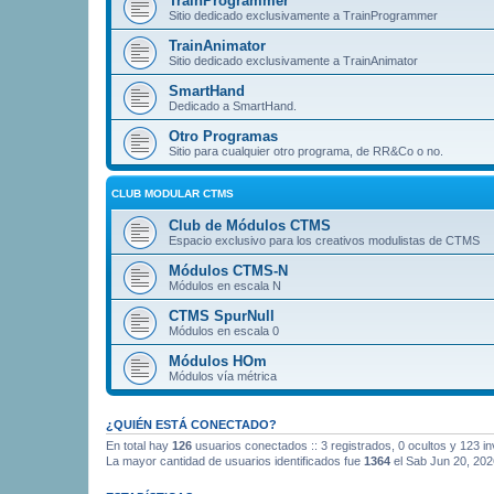
TrainProgrammer
Sitio dedicado exclusivamente a TrainProgrammer
TrainAnimator
Sitio dedicado exclusivamente a TrainAnimator
SmartHand
Dedicado a SmartHand.
Otro Programas
Sitio para cualquier otro programa, de RR&Co o no.
CLUB MODULAR CTMS
Club de Módulos CTMS
Espacio exclusivo para los creativos modulistas de CTMS
Módulos CTMS-N
Módulos en escala N
CTMS SpurNull
Módulos en escala 0
Módulos HOm
Módulos vía métrica
¿QUIÉN ESTÁ CONECTADO?
En total hay
126
usuarios conectados :: 3 registrados, 0 ocultos y 123 i
La mayor cantidad de usuarios identificados fue
1364
el Sab Jun 20, 202