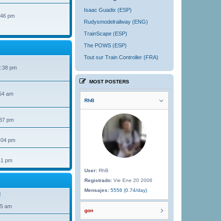
Isaac Guadix (ESP)
:46 pm
Rudysmodelrailway (ENG)
TrainScape (ESP)
The POWS (ESP)
Tout sur Train Controller (FRA)
2:38 pm
MOST POSTERS
54 am
RhB
:37 pm
:04 pm
41 pm
User:
RhB
Registrado:
Vie Ene 20 2006
Mensajes:
5556 (0.74/day)
!
35 am
gon