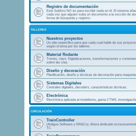
Registro de documentación
Este Subforo NO es para escribir nada en él. El sistema aña
cada vez que alguien suba un documento a la sección de doc
forma de búsqueda y registro.
TALLERES
Nuestros proyectos
Un sitio específico para que cada cual hable de sus proyect
según el tema por los talleres.
Material Rodante
Trenes, claro. Digitalizaciones, transformaciones y comentar
sobre las vías.
Diseño y decoración
Planificación, diseño y técnicas de decoración para maqueta
Sistemas Digitales
Centrales digitales, decoders, caracteristicas técnicas.
Electrónica
Electrónica aplicada al modelismo, gama CTMS, investigación
CIRCULACIÓN
TrainController
(Antiguo Software y RR&Co). Ahora dedicado exclusivament
TC.