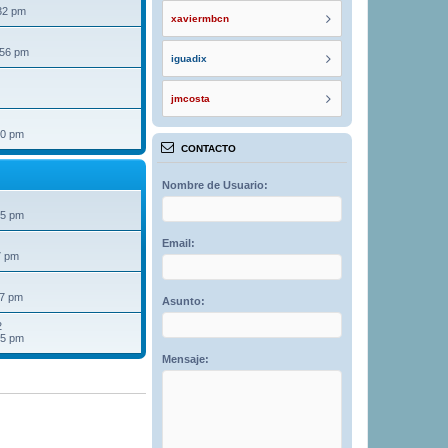
32 pm
xaviermbcn
:56 pm
iguadix
jmcosta
40 pm
CONTACTO
Nombre de Usuario:
25 pm
Email:
7 pm
07 pm
Asunto:
2
15 pm
Mensaje: