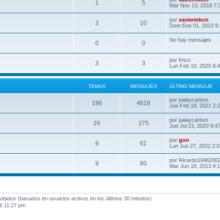
1
5
Mar Nov 13, 2018 7:
por
xaviermbcn
3
10
Dom Ene 01, 2023 9
No hay mensajes
0
0
por
fmco
3
3
Lun Feb 10, 2025 8:
TEMAS
MENSAJES
ÚLTIMO MENSAJE
por
palaycarbon
196
4618
Jue Feb 18, 2021 2:
por
palaycarbon
29
275
Jue Jul 23, 2020 9:4
por
gon
9
61
Lun Jun 27, 2022 2:
por
Ricardo1946200
9
80
Mar Jun 18, 2013 4:
nvitados (basados en usuarios activos en los últimos 30 minutos)
6 11:27 pm