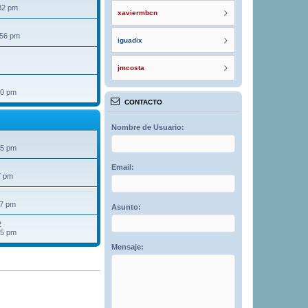
32 pm
xaviermbcn
:56 pm
iguadix
jmcosta
40 pm
CONTACTO
Nombre de Usuario:
25 pm
Email:
7 pm
07 pm
Asunto:
2
15 pm
Mensaje: