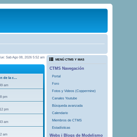
a fue: Sab Ago 08, 2026 5:52 am
MENÚ CTMS Y MAS
CTMS Navegación
Portal
ón de la c…
Foro
:49 am
Fotos y Videos (Coppermine)
18 pm
Canales Youtube
Búsqueda avanzada
:12 pm
Calendario
Miembros de CTMS
:43 am
Estadísticas
32 am
Webs i Blogs de Modelismo