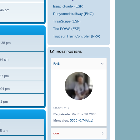
Isaac Guadix (ESP)
:46 pm
Rudysmodelrailway (ENG)
TrainScape (ESP)
The POWS (ESP)
Tout sur Train Controller (FRA)
2:38 pm
MOST POSTERS
54 am
RhB
:37 pm
:04 pm
41 pm
User:
RhB
Registrado:
Vie Ene 20 2006
Mensajes:
5556 (0.74/day)
!
35 am
gon