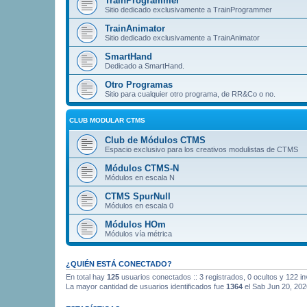
TrainProgrammer
Sitio dedicado exclusivamente a TrainProgrammer
TrainAnimator
Sitio dedicado exclusivamente a TrainAnimator
SmartHand
Dedicado a SmartHand.
Otro Programas
Sitio para cualquier otro programa, de RR&Co o no.
CLUB MODULAR CTMS
Club de Módulos CTMS
Espacio exclusivo para los creativos modulistas de CTMS
Módulos CTMS-N
Módulos en escala N
CTMS SpurNull
Módulos en escala 0
Módulos HOm
Módulos vía métrica
¿QUIÉN ESTÁ CONECTADO?
En total hay
125
usuarios conectados :: 3 registrados, 0 ocultos y 122 i
La mayor cantidad de usuarios identificados fue
1364
el Sab Jun 20, 202