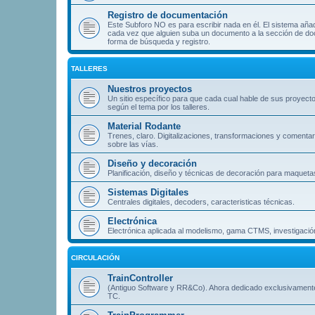
Registro de documentación
Este Subforo NO es para escribir nada en él. El sistema aña
cada vez que alguien suba un documento a la sección de doc
forma de búsqueda y registro.
TALLERES
Nuestros proyectos
Un sitio específico para que cada cual hable de sus proyect
según el tema por los talleres.
Material Rodante
Trenes, claro. Digitalizaciones, transformaciones y comentar
sobre las vías.
Diseño y decoración
Planificación, diseño y técnicas de decoración para maqueta
Sistemas Digitales
Centrales digitales, decoders, caracteristicas técnicas.
Electrónica
Electrónica aplicada al modelismo, gama CTMS, investigación
CIRCULACIÓN
TrainController
(Antiguo Software y RR&Co). Ahora dedicado exclusivament
TC.