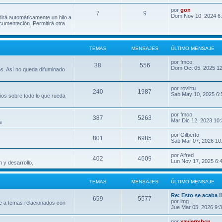
por
gon
7
9
Dom Nov 10, 2024 6
dirá automáticamente un hilo a
umentación. Permitirá otra
TEMAS
MENSAJES
ÚLTIMO MENSAJE
por
fmco
38
556
Dom Oct 05, 2025 1
os. Así no queda difuminado
por
rovirtu
240
1987
Sab May 10, 2025 6:
ios sobre todo lo que rueda
por
fmco
387
5263
Mar Dic 12, 2023 10
s
por
Gilberto
801
6985
Sab Mar 07, 2026 10
por
Alfred
402
4609
Lun Nov 17, 2025 6:
 y desarrollo.
TEMAS
MENSAJES
ÚLTIMO MENSAJE
Re: Esto se acaba !
659
5577
por
lmg
e a temas relacionados con
Jue Mar 05, 2026 9:
por
xaviermbcn