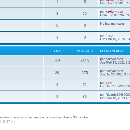
1
5
Mar Nov 13, 2018 7:
por
xaviermbcn
3
10
Dom Ene 01, 2023 9
No hay mensajes
0
0
por
fmco
3
3
Lun Feb 10, 2025 8:
TEMAS
MENSAJES
ÚLTIMO MENSAJE
por
palaycarbon
196
4618
Jue Feb 18, 2021 2:
por
palaycarbon
29
275
Jue Jul 23, 2020 9:4
por
gon
9
61
Lun Jun 27, 2022 2:
por
Ricardo1946200
9
80
Mar Jun 18, 2013 4:
nvitados (basados en usuarios activos en los últimos 30 minutos)
6 11:27 pm