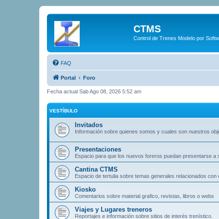
CTMS
Control de Trenes Modelo por Soft
FAQ
Portal
Foro
Fecha actual Sab Ago 08, 2026 5:52 am
VESTÍBULO
Invitados
Información sobre quienes somos y cuales son nuestros obj
Presentaciones
Espacio para que los nuevos foreros puedan presentarse a
Cantina CTMS
Espacio de tertulia sobre temas generales relacionados con e
Kiosko
Comentarios sobre material grafico, revistas, libros o webs
Viajes y Lugares treneros
Reportajes e información sobre sitios de interés trenístico.