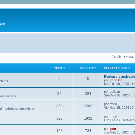
ware
Tu última visit
TEMAS
MENSAJES
ÚLTIMO MENSAJE
Registro y activaci
5
5
por
jmcosta
etivos
Mar Dic 19, 2006 11
por
galiban
54
284
Sab Ago 01, 2026 5:
 sus anchas
por
fmco
858
7203
Vie Nov 15, 2024 10
l modelismo ferroviario
por
fmco
320
1932
Lun Dic 23, 2024 10
por
gon
128
734
Jue Feb 15, 2024 8: