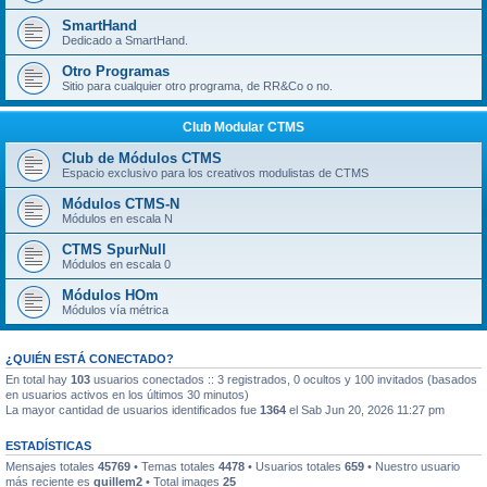
SmartHand
Dedicado a SmartHand.
Otro Programas
Sitio para cualquier otro programa, de RR&Co o no.
Club Modular CTMS
Club de Módulos CTMS
Espacio exclusivo para los creativos modulistas de CTMS
Módulos CTMS-N
Módulos en escala N
CTMS SpurNull
Módulos en escala 0
Módulos HOm
Módulos vía métrica
¿QUIÉN ESTÁ CONECTADO?
En total hay
103
usuarios conectados :: 3 registrados, 0 ocultos y 100 invitados (basados
en usuarios activos en los últimos 30 minutos)
La mayor cantidad de usuarios identificados fue
1364
el Sab Jun 20, 2026 11:27 pm
ESTADÍSTICAS
Mensajes totales
45769
• Temas totales
4478
• Usuarios totales
659
• Nuestro usuario
más reciente es
guillem2
• Total images
25