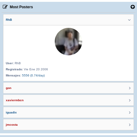
Most Posters
RhB
User:
RhB
Registrado:
Vie Ene 20 2006
Mensajes:
5556 (0.74/day)
gon
xaviermbcn
iguadix
jmcosta