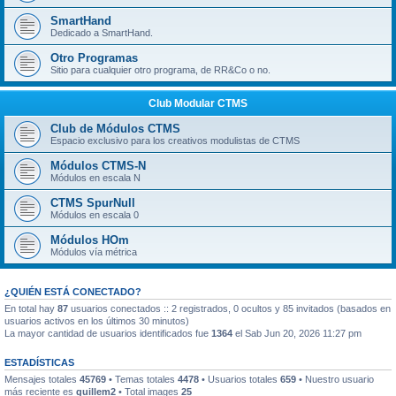
SmartHand
Dedicado a SmartHand.
Otro Programas
Sitio para cualquier otro programa, de RR&Co o no.
Club Modular CTMS
Club de Módulos CTMS
Espacio exclusivo para los creativos modulistas de CTMS
Módulos CTMS-N
Módulos en escala N
CTMS SpurNull
Módulos en escala 0
Módulos HOm
Módulos vía métrica
¿QUIÉN ESTÁ CONECTADO?
En total hay
87
usuarios conectados :: 2 registrados, 0 ocultos y 85 invitados (basados en
usuarios activos en los últimos 30 minutos)
La mayor cantidad de usuarios identificados fue
1364
el Sab Jun 20, 2026 11:27 pm
ESTADÍSTICAS
Mensajes totales
45769
• Temas totales
4478
• Usuarios totales
659
• Nuestro usuario
más reciente es
guillem2
• Total images
25