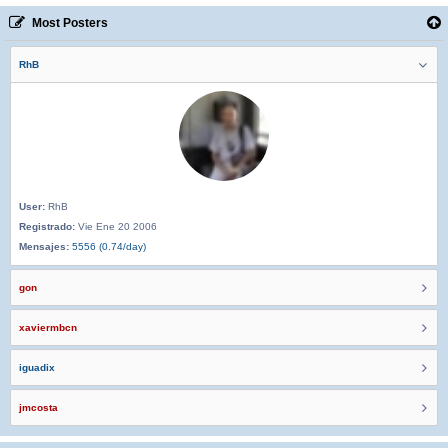
Most Posters
RhB
User:
RhB
Registrado:
Vie Ene 20 2006
Mensajes:
5556 (0.74/day)
gon
xaviermbcn
iguadix
jmcosta