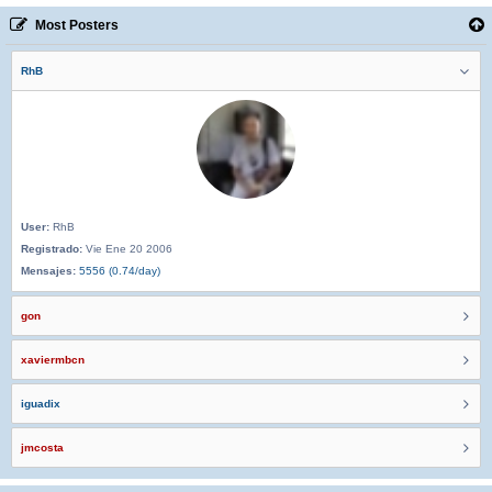
Most Posters
RhB
User:
RhB
Registrado:
Vie Ene 20 2006
Mensajes:
5556 (0.74/day)
gon
xaviermbcn
iguadix
jmcosta