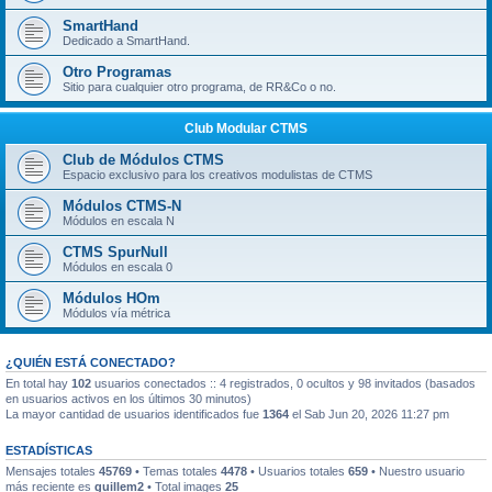
SmartHand
Dedicado a SmartHand.
Otro Programas
Sitio para cualquier otro programa, de RR&Co o no.
Club Modular CTMS
Club de Módulos CTMS
Espacio exclusivo para los creativos modulistas de CTMS
Módulos CTMS-N
Módulos en escala N
CTMS SpurNull
Módulos en escala 0
Módulos HOm
Módulos vía métrica
¿QUIÉN ESTÁ CONECTADO?
En total hay
102
usuarios conectados :: 4 registrados, 0 ocultos y 98 invitados (basados
en usuarios activos en los últimos 30 minutos)
La mayor cantidad de usuarios identificados fue
1364
el Sab Jun 20, 2026 11:27 pm
ESTADÍSTICAS
Mensajes totales
45769
• Temas totales
4478
• Usuarios totales
659
• Nuestro usuario
más reciente es
guillem2
• Total images
25