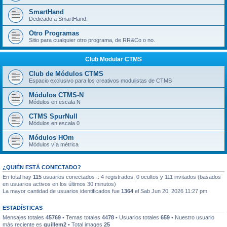
SmartHand
Dedicado a SmartHand.
Otro Programas
Sitio para cualquier otro programa, de RR&Co o no.
Club Modular CTMS
Club de Módulos CTMS
Espacio exclusivo para los creativos modulistas de CTMS
Módulos CTMS-N
Módulos en escala N
CTMS SpurNull
Módulos en escala 0
Módulos HOm
Módulos vía métrica
¿QUIÉN ESTÁ CONECTADO?
En total hay
115
usuarios conectados :: 4 registrados, 0 ocultos y 111 invitados (basados
en usuarios activos en los últimos 30 minutos)
La mayor cantidad de usuarios identificados fue
1364
el Sab Jun 20, 2026 11:27 pm
ESTADÍSTICAS
Mensajes totales
45769
• Temas totales
4478
• Usuarios totales
659
• Nuestro usuario
más reciente es
guillem2
• Total images
25