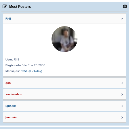
Most Posters
RhB
User:
RhB
Registrado:
Vie Ene 20 2006
Mensajes:
5556 (0.74/day)
gon
xaviermbcn
iguadix
jmcosta