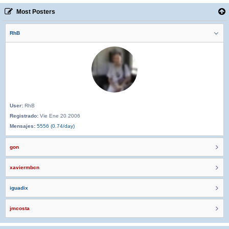
Most Posters
RhB
User:
RhB
Registrado:
Vie Ene 20 2006
Mensajes:
5556 (0.74/day)
gon
xaviermbcn
iguadix
jmcosta