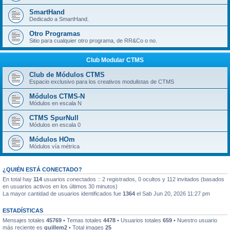
SmartHand
Dedicado a SmartHand.
Otro Programas
Sitio para cualquier otro programa, de RR&Co o no.
Club Modular CTMS
Club de Módulos CTMS
Espacio exclusivo para los creativos modulistas de CTMS
Módulos CTMS-N
Módulos en escala N
CTMS SpurNull
Módulos en escala 0
Módulos HOm
Módulos vía métrica
¿QUIÉN ESTÁ CONECTADO?
En total hay
114
usuarios conectados :: 2 registrados, 0 ocultos y 112 invitados (basados
en usuarios activos en los últimos 30 minutos)
La mayor cantidad de usuarios identificados fue
1364
el Sab Jun 20, 2026 11:27 pm
ESTADÍSTICAS
Mensajes totales
45769
• Temas totales
4478
• Usuarios totales
659
• Nuestro usuario
más reciente es
guillem2
• Total images
25