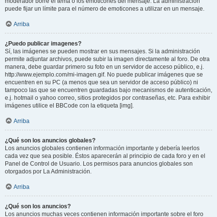
moderador borre el tema o los emoticones del mensaje. La administración
puede fijar un límite para el número de emoticones a utilizar en un mensaje.
Arriba
¿Puedo publicar imagenes?
Sí, las imágenes se pueden mostrar en sus mensajes. Si la administración
permite adjuntar archivos, puede subir la imagen directamente al foro. De otra
manera, debe guardar primero su foto en un servidor de acceso público, e.j.
http://www.ejemplo.com/mi-imagen.gif. No puede publicar imágenes que se
encuentren en su PC (a menos que sea un servidor de acceso público) ni
tampoco las que se encuentren guardadas bajo mecanismos de autenticación,
e.j. hotmail o yahoo correo, sitios protegidos por contraseñas, etc. Para exhibir
imágenes utilice el BBCode con la etiqueta [img].
Arriba
¿Qué son los anuncios globales?
Los anuncios globales contienen información importante y debería leerlos
cada vez que sea posible. Éstos aparecerán al principio de cada foro y en el
Panel de Control de Usuario. Los permisos para anuncios globales son
otorgados por La Administración.
Arriba
¿Qué son los anuncios?
Los anuncios muchas veces contienen información importante sobre el foro