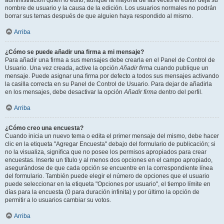
administración quién lo editó, aunque la mayoría de las veces el editor deja su
nombre de usuario y la causa de la edición. Los usuarios normales no podrán
borrar sus temas después de que alguien haya respondido al mismo.
Arriba
¿Cómo se puede añadir una firma a mi mensaje?
Para añadir una firma a sus mensajes debe crearla en el Panel de Control de
Usuario. Una vez creada, active la opción
Añadir firma
cuando publique un
mensaje. Puede asignar una firma por defecto a todos sus mensajes activando
la casilla correcta en su Panel de Control de Usuario. Para dejar de añadirla
en los mensajes, debe desactivar la opción
Añadir firma
dentro del perfil.
Arriba
¿Cómo creo una encuesta?
Cuando inicia un nuevo tema o edita el primer mensaje del mismo, debe hacer
clic en la etiqueta "Agregar Encuesta" debajo del formulario de publicación; si
no la visualiza, significa que no posee los permisos apropiados para crear
encuestas. Inserte un título y al menos dos opciones en el campo apropiado,
asegurándose de que cada opción se encuentre en la correspondiente línea
del formulario. También puede elegir el número de opciones que el usuario
puede seleccionar en la etiqueta "Opciones por usuario", el tiempo límite en
días para la encuesta (0 para duración infinita) y por último la opción de
permitir a lo usuarios cambiar su votos.
Arriba