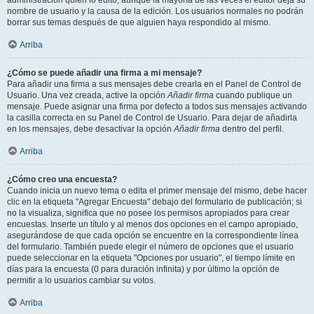
administración quién lo editó, aunque la mayoría de las veces el editor deja su
nombre de usuario y la causa de la edición. Los usuarios normales no podrán
borrar sus temas después de que alguien haya respondido al mismo.
Arriba
¿Cómo se puede añadir una firma a mi mensaje?
Para añadir una firma a sus mensajes debe crearla en el Panel de Control de
Usuario. Una vez creada, active la opción
Añadir firma
cuando publique un
mensaje. Puede asignar una firma por defecto a todos sus mensajes activando
la casilla correcta en su Panel de Control de Usuario. Para dejar de añadirla
en los mensajes, debe desactivar la opción
Añadir firma
dentro del perfil.
Arriba
¿Cómo creo una encuesta?
Cuando inicia un nuevo tema o edita el primer mensaje del mismo, debe hacer
clic en la etiqueta "Agregar Encuesta" debajo del formulario de publicación; si
no la visualiza, significa que no posee los permisos apropiados para crear
encuestas. Inserte un título y al menos dos opciones en el campo apropiado,
asegurándose de que cada opción se encuentre en la correspondiente línea
del formulario. También puede elegir el número de opciones que el usuario
puede seleccionar en la etiqueta "Opciones por usuario", el tiempo límite en
días para la encuesta (0 para duración infinita) y por último la opción de
permitir a lo usuarios cambiar su votos.
Arriba