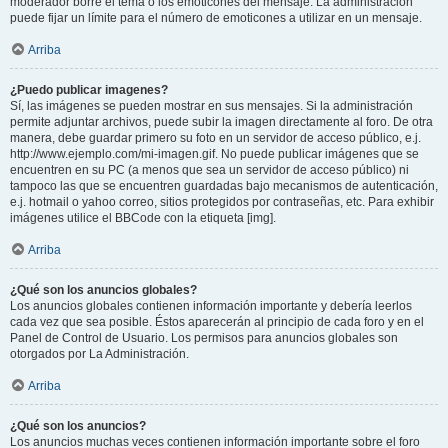
moderador borre el tema o los emoticones del mensaje. La administración
puede fijar un límite para el número de emoticones a utilizar en un mensaje.
Arriba
¿Puedo publicar imagenes?
Sí, las imágenes se pueden mostrar en sus mensajes. Si la administración
permite adjuntar archivos, puede subir la imagen directamente al foro. De otra
manera, debe guardar primero su foto en un servidor de acceso público, e.j.
http://www.ejemplo.com/mi-imagen.gif. No puede publicar imágenes que se
encuentren en su PC (a menos que sea un servidor de acceso público) ni
tampoco las que se encuentren guardadas bajo mecanismos de autenticación,
e.j. hotmail o yahoo correo, sitios protegidos por contraseñas, etc. Para exhibir
imágenes utilice el BBCode con la etiqueta [img].
Arriba
¿Qué son los anuncios globales?
Los anuncios globales contienen información importante y debería leerlos
cada vez que sea posible. Éstos aparecerán al principio de cada foro y en el
Panel de Control de Usuario. Los permisos para anuncios globales son
otorgados por La Administración.
Arriba
¿Qué son los anuncios?
Los anuncios muchas veces contienen información importante sobre el foro