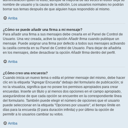
administración quién lo editó, aunque la mayoría de las veces el editor deja su
nombre de usuario y la causa de la edición. Los usuarios normales no podrán
borrar sus temas después de que alguien haya respondido al mismo.
Arriba
¿Cómo se puede añadir una firma a mi mensaje?
Para añadir una firma a sus mensajes debe crearla en el Panel de Control de
Usuario. Una vez creada, active la opción
Añadir firma
cuando publique un
mensaje. Puede asignar una firma por defecto a todos sus mensajes activando
la casilla correcta en su Panel de Control de Usuario. Para dejar de añadirla
en los mensajes, debe desactivar la opción
Añadir firma
dentro del perfil.
Arriba
¿Cómo creo una encuesta?
Cuando inicia un nuevo tema o edita el primer mensaje del mismo, debe hacer
clic en la etiqueta "Agregar Encuesta" debajo del formulario de publicación; si
no la visualiza, significa que no posee los permisos apropiados para crear
encuestas. Inserte un título y al menos dos opciones en el campo apropiado,
asegurándose de que cada opción se encuentre en la correspondiente línea
del formulario. También puede elegir el número de opciones que el usuario
puede seleccionar en la etiqueta "Opciones por usuario", el tiempo límite en
días para la encuesta (0 para duración infinita) y por último la opción de
permitir a lo usuarios cambiar su votos.
Arriba