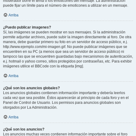
moderador borre el tema o los emoticones del mensaje. La administración
puede fijar un límite para el número de emoticones a utilizar en un mensaje.
Arriba
¿Puedo publicar imagenes?
Sí, las imágenes se pueden mostrar en sus mensajes. Si la administración
permite adjuntar archivos, puede subir la imagen directamente al foro. De otra
manera, debe guardar primero su foto en un servidor de acceso público, e.j.
http://www.ejemplo.com/mi-imagen.gif. No puede publicar imágenes que se
encuentren en su PC (a menos que sea un servidor de acceso público) ni
tampoco las que se encuentren guardadas bajo mecanismos de autenticación,
e.j. hotmail o yahoo correo, sitios protegidos por contraseñas, etc. Para exhibir
imágenes utilice el BBCode con la etiqueta [img].
Arriba
¿Qué son los anuncios globales?
Los anuncios globales contienen información importante y debería leerlos
cada vez que sea posible. Éstos aparecerán al principio de cada foro y en el
Panel de Control de Usuario. Los permisos para anuncios globales son
otorgados por La Administración.
Arriba
¿Qué son los anuncios?
Los anuncios muchas veces contienen información importante sobre el foro