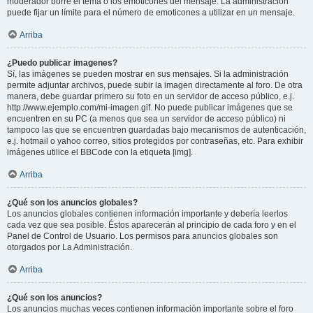
moderador borre el tema o los emoticones del mensaje. La administración
puede fijar un límite para el número de emoticones a utilizar en un mensaje.
Arriba
¿Puedo publicar imagenes?
Sí, las imágenes se pueden mostrar en sus mensajes. Si la administración
permite adjuntar archivos, puede subir la imagen directamente al foro. De otra
manera, debe guardar primero su foto en un servidor de acceso público, e.j.
http://www.ejemplo.com/mi-imagen.gif. No puede publicar imágenes que se
encuentren en su PC (a menos que sea un servidor de acceso público) ni
tampoco las que se encuentren guardadas bajo mecanismos de autenticación,
e.j. hotmail o yahoo correo, sitios protegidos por contraseñas, etc. Para exhibir
imágenes utilice el BBCode con la etiqueta [img].
Arriba
¿Qué son los anuncios globales?
Los anuncios globales contienen información importante y debería leerlos
cada vez que sea posible. Éstos aparecerán al principio de cada foro y en el
Panel de Control de Usuario. Los permisos para anuncios globales son
otorgados por La Administración.
Arriba
¿Qué son los anuncios?
Los anuncios muchas veces contienen información importante sobre el foro