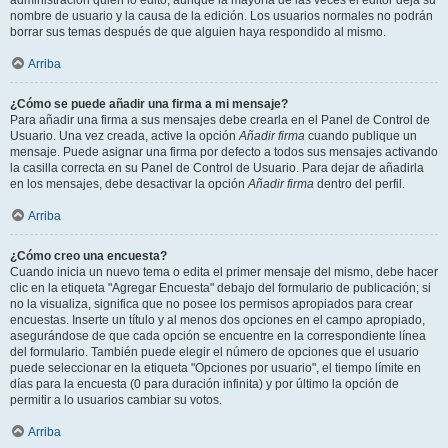
administración quién lo editó, aunque la mayoría de las veces el editor deja su
nombre de usuario y la causa de la edición. Los usuarios normales no podrán
borrar sus temas después de que alguien haya respondido al mismo.
Arriba
¿Cómo se puede añadir una firma a mi mensaje?
Para añadir una firma a sus mensajes debe crearla en el Panel de Control de
Usuario. Una vez creada, active la opción
Añadir firma
cuando publique un
mensaje. Puede asignar una firma por defecto a todos sus mensajes activando
la casilla correcta en su Panel de Control de Usuario. Para dejar de añadirla
en los mensajes, debe desactivar la opción
Añadir firma
dentro del perfil.
Arriba
¿Cómo creo una encuesta?
Cuando inicia un nuevo tema o edita el primer mensaje del mismo, debe hacer
clic en la etiqueta "Agregar Encuesta" debajo del formulario de publicación; si
no la visualiza, significa que no posee los permisos apropiados para crear
encuestas. Inserte un título y al menos dos opciones en el campo apropiado,
asegurándose de que cada opción se encuentre en la correspondiente línea
del formulario. También puede elegir el número de opciones que el usuario
puede seleccionar en la etiqueta "Opciones por usuario", el tiempo límite en
días para la encuesta (0 para duración infinita) y por último la opción de
permitir a lo usuarios cambiar su votos.
Arriba