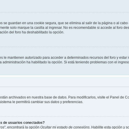
os se guardan en una cookie segura, que se elimina al salir de la página o al cab
ente solo marque la casilla al ingresar. No es recomendable si accede al foro des
tración del foro ha deshabilitado la opción.
les le mantienen autorizado para acceder a determinados recursos del foro y estar
 la administración ha habilitado la opción. Si está teniendo problemas con el ingres
 están archivados en nuestra base de datos. Para modificarlos, visite el Panel de 
 sistema le permitirá cambiar sus datos y preferencias.
as de usuarios conectados?
os", encontrará la opción
Ocultar mi estado de conexións
. Habilite esta opción y 