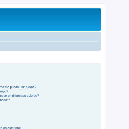
mo me puedo unir a ellos?
Grupo?
ecen en diferentes colores?
inado"?
n en este foro!