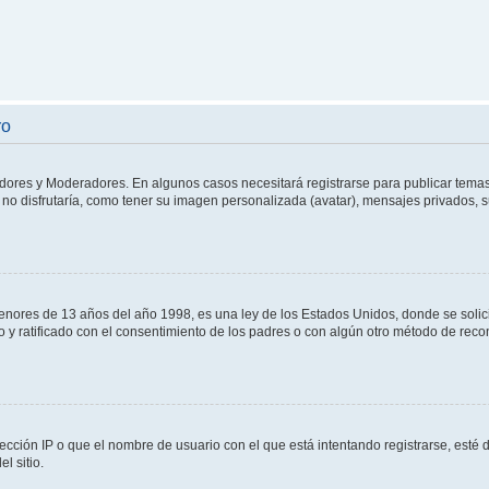
ro
adores y Moderadores. En algunos casos necesitará registrarse para publicar temas
no disfrutaría, como tener su imagen personalizada (avatar), mensajes privados, s
res de 13 años del año 1998, es una ley de los Estados Unidos, donde se solicita 
to y ratificado con el consentimiento de los padres o con algún otro método de rec
ección IP o que el nombre de usuario con el que está intentando registrarse, esté 
l sitio.