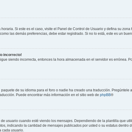
horaria. Si este es el caso, visite el Panel de Control de Usuario y defina su zona
 como las demás preferencias, debe estar registrado. Si no lo está, este es un bu
do incorrecto!
 sigue siendo incorrecta, entonces la hora almacenada en el servidor es errónea. P
 paquete de su idioma para el foro o nadie ha creado una traducción. Pregúntele a
 traducción. Puede encontrar más información en el sitio web de
phpBB
®
suario cuando esté viendo los mensajes. Dependiendo de la plantilla que utilice
ntos, indicando la cantidad de mensajes publicados por usted o su estatus dentro
a cada usuario.