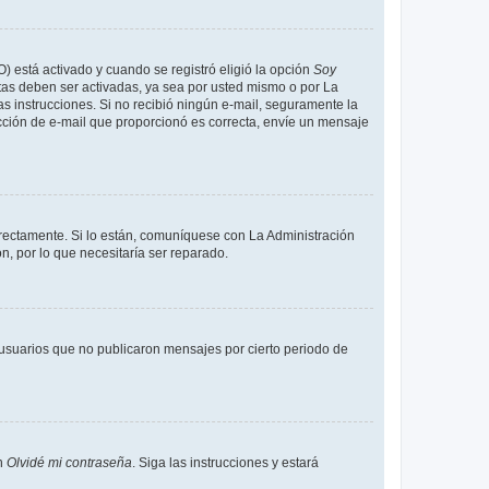
O) está activado y cuando se registró eligió la opción
Soy
tas deben ser activadas, ya sea por usted mismo o por La
 las instrucciones. Si no recibió ningún e-mail, seguramente la
rección de e-mail que proporcionó es correcta, envíe un mensaje
rrectamente. Si lo están, comuníquese con La Administración
n, por lo que necesitaría ser reparado.
usuarios que no publicaron mensajes por cierto periodo de
en
Olvidé mi contraseña
. Siga las instrucciones y estará