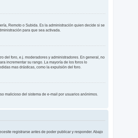
lería, Remoto o Subida. Es la administración quien decide si se
ministración para que sea activada.
o del foro, e.j. moderadores y administradores. En general, no
ara incrementar su rango. La mayoría de los foros lo
didas mas drásticas, como la expulsión del foro.
l uso malicioso del sistema de e-mail por usuarios anónimos.
cesite registrarse antes de poder publicar y responder. Abajo