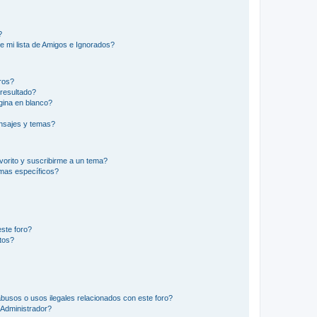
?
e mi lista de Amigos e Ignorados?
ros?
resultado?
ina en blanco?
nsajes y temas?
vorito y suscribirme a un tema?
emas específicos?
ste foro?
tos?
busos o usos ilegales relacionados con este foro?
Administrador?