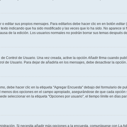
 o editar sus propios mensajes. Para editarlos debe hacer clic en en botón
editar
(
texto indicando que ha sido modificado y las veces que lo ha sido. No aparece si 
a causa de la edición. Los usuarios normales no podrán borrar sus temas después 
 de Control de Usuario. Una vez creada, active la opción
Añadir firma
cuando publi
trol de Usuario. Para dejar de añadirla en los mensajes, debe desactivar la opción
o, debe hacer clic en la etiqueta "Agregar Encuesta" debajo del formulario de publi
 al menos dos opciones en el campo apropiado, asegurándose de que cada opción se
 seleccionar en la etiqueta "Opciones por usuario", el tiempo límite en días para 
inistración. Si necesita añadir más opciones a la encuesta, comuníquese con La Ad