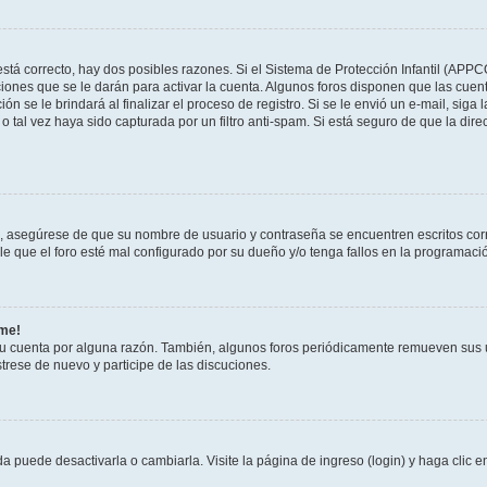
stá correcto, hay dos posibles razones. Si el Sistema de Protección Infantil (APPC
iones que se le darán para activar la cuenta. Algunos foros disponen que las cuen
ón se le brindará al finalizar el proceso de registro. Si se le envió un e-mail, siga
o tal vez haya sido capturada por un filtro anti-spam. Si está seguro de que la di
o, asegúrese de que su nombre de usuario y contraseña se encuentren escritos co
 que el foro esté mal configurado por su dueño y/o tenga fallos en la programació
rme!
su cuenta por alguna razón. También, algunos foros periódicamente remueven sus 
strese de nuevo y participe de las discuciones.
 puede desactivarla o cambiarla. Visite la página de ingreso (login) y haga clic 