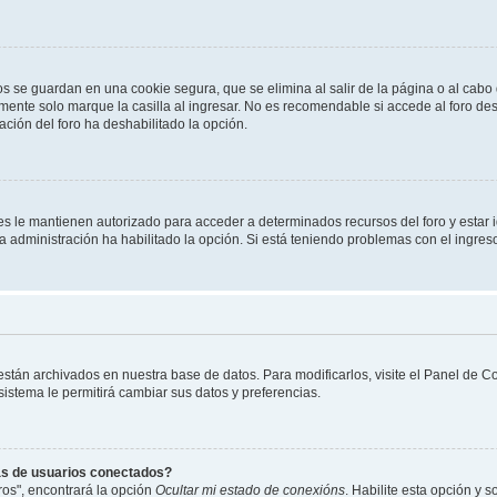
os se guardan en una cookie segura, que se elimina al salir de la página o al cab
ente solo marque la casilla al ingresar. No es recomendable si accede al foro des
tración del foro ha deshabilitado la opción.
les le mantienen autorizado para acceder a determinados recursos del foro y estar
 la administración ha habilitado la opción. Si está teniendo problemas con el ingres
 están archivados en nuestra base de datos. Para modificarlos, visite el Panel de 
 sistema le permitirá cambiar sus datos y preferencias.
as de usuarios conectados?
os", encontrará la opción
Ocultar mi estado de conexións
. Habilite esta opción y 