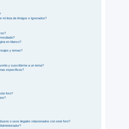
?
e mi lista de Amigos e Ignorados?
ros?
resultado?
ina en blanco?
nsajes y temas?
vorito y suscribirme a un tema?
emas específicos?
ste foro?
tos?
busos o usos ilegales relacionados con este foro?
Administrador?