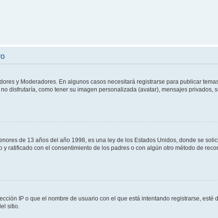
ro
adores y Moderadores. En algunos casos necesitará registrarse para publicar temas
no disfrutaría, como tener su imagen personalizada (avatar), mensajes privados, s
res de 13 años del año 1998, es una ley de los Estados Unidos, donde se solicita 
to y ratificado con el consentimiento de los padres o con algún otro método de rec
ección IP o que el nombre de usuario con el que está intentando registrarse, esté 
l sitio.