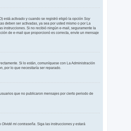
O) está activado y cuando se registró eligió la opción
Soy
tas deben ser activadas, ya sea por usted mismo o por La
 las instrucciones. Si no recibió ningún e-mail, seguramente la
rección de e-mail que proporcionó es correcta, envíe un mensaje
rrectamente. Si lo están, comuníquese con La Administración
n, por lo que necesitaría ser reparado.
usuarios que no publicaron mensajes por cierto periodo de
en
Olvidé mi contraseña
. Siga las instrucciones y estará