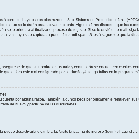
stá correcto, hay dos posibles razones. Si el Sistema de Protección Infantil (APPC
iones que se le darán para activar la cuenta. Algunos foros disponen que las cuen
ón se le brindará al finalizar el proceso de registro. Si se le envió un e-mail, siga
o tal vez haya sido capturada por un filtro anti-spam. Si está seguro de que la di
o, asegúrese de que su nombre de usuario y contraseña se encuentren escritos co
 que el foro esté mal configurado por su dueño y/o tenga fallos en la programació
rme!
su cuenta por alguna razón. También, algunos foros periódicamente remueven sus 
strese de nuevo y participe de las discuciones.
 puede desactivarla o cambiarla. Visite la página de ingreso (login) y haga clic 