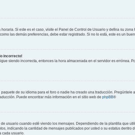
horaria. Si este es el caso, visite el Panel de Control de Usuario y defina su zona
 como las demás preferencias, debe estar registrado. Si no lo está, este es un bu
do incorrecto!
 sigue siendo incorrecta, entonces la hora almacenada en el servidor es errónea. P
 paquete de su idioma para el foro o nadie ha creado una traducción. Pregúntele a
 traducción. Puede encontrar más información en el sitio web de
phpBB
®
suario cuando esté viendo los mensajes. Dependiendo de la plantilla que utilice
ntos, indicando la cantidad de mensajes publicados por usted o su estatus dentro
a cada usuario.