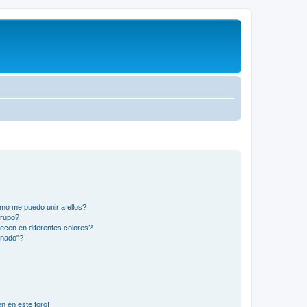
mo me puedo unir a ellos?
Grupo?
ecen en diferentes colores?
inado"?
n en este foro!