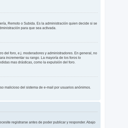
lería, Remoto o Subida. Es la administración quien decide si se
ministración para que sea activada.
o del foro, e.j. moderadores y administradores. En general, no
ara incrementar su rango. La mayoría de los foros lo
didas mas drásticas, como la expulsión del foro.
l uso malicioso del sistema de e-mail por usuarios anónimos.
cesite registrarse antes de poder publicar y responder. Abajo