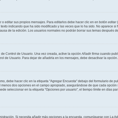
 o editar sus propios mensajes. Para editarlos debe hacer clic en en botón
editar
(
texto indicando que ha sido modificado y las veces que lo ha sido. No aparece si 
a causa de la edición. Los usuarios normales no podrán borrar sus temas después 
 de Control de Usuario. Una vez creada, active la opción
Añadir firma
cuando publi
trol de Usuario. Para dejar de añadirla en los mensajes, debe desactivar la opción
o, debe hacer clic en la etiqueta "Agregar Encuesta" debajo del formulario de publi
 al menos dos opciones en el campo apropiado, asegurándose de que cada opción se
 seleccionar en la etiqueta "Opciones por usuario", el tiempo límite en días para 
inistración. Si necesita añadir más opciones a la encuesta, comuníquese con La Ad