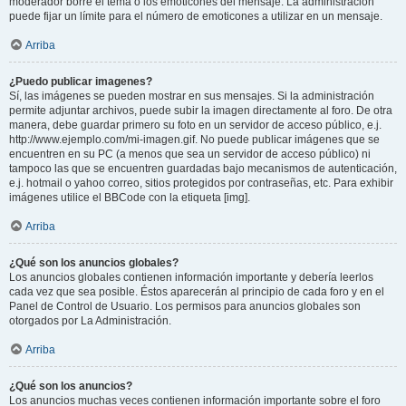
moderador borre el tema o los emoticones del mensaje. La administración
puede fijar un límite para el número de emoticones a utilizar en un mensaje.
Arriba
¿Puedo publicar imagenes?
Sí, las imágenes se pueden mostrar en sus mensajes. Si la administración
permite adjuntar archivos, puede subir la imagen directamente al foro. De otra
manera, debe guardar primero su foto en un servidor de acceso público, e.j.
http://www.ejemplo.com/mi-imagen.gif. No puede publicar imágenes que se
encuentren en su PC (a menos que sea un servidor de acceso público) ni
tampoco las que se encuentren guardadas bajo mecanismos de autenticación,
e.j. hotmail o yahoo correo, sitios protegidos por contraseñas, etc. Para exhibir
imágenes utilice el BBCode con la etiqueta [img].
Arriba
¿Qué son los anuncios globales?
Los anuncios globales contienen información importante y debería leerlos
cada vez que sea posible. Éstos aparecerán al principio de cada foro y en el
Panel de Control de Usuario. Los permisos para anuncios globales son
otorgados por La Administración.
Arriba
¿Qué son los anuncios?
Los anuncios muchas veces contienen información importante sobre el foro