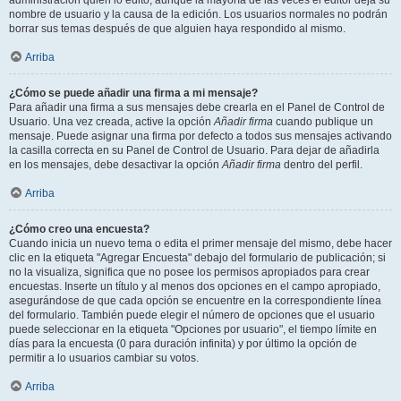
administración quién lo editó, aunque la mayoría de las veces el editor deja su
nombre de usuario y la causa de la edición. Los usuarios normales no podrán
borrar sus temas después de que alguien haya respondido al mismo.
Arriba
¿Cómo se puede añadir una firma a mi mensaje?
Para añadir una firma a sus mensajes debe crearla en el Panel de Control de
Usuario. Una vez creada, active la opción
Añadir firma
cuando publique un
mensaje. Puede asignar una firma por defecto a todos sus mensajes activando
la casilla correcta en su Panel de Control de Usuario. Para dejar de añadirla
en los mensajes, debe desactivar la opción
Añadir firma
dentro del perfil.
Arriba
¿Cómo creo una encuesta?
Cuando inicia un nuevo tema o edita el primer mensaje del mismo, debe hacer
clic en la etiqueta "Agregar Encuesta" debajo del formulario de publicación; si
no la visualiza, significa que no posee los permisos apropiados para crear
encuestas. Inserte un título y al menos dos opciones en el campo apropiado,
asegurándose de que cada opción se encuentre en la correspondiente línea
del formulario. También puede elegir el número de opciones que el usuario
puede seleccionar en la etiqueta "Opciones por usuario", el tiempo límite en
días para la encuesta (0 para duración infinita) y por último la opción de
permitir a lo usuarios cambiar su votos.
Arriba