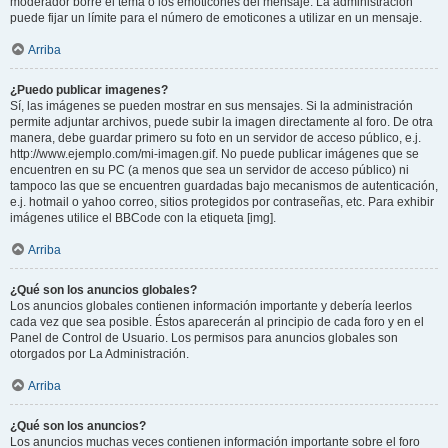
moderador borre el tema o los emoticones del mensaje. La administración
puede fijar un límite para el número de emoticones a utilizar en un mensaje.
Arriba
¿Puedo publicar imagenes?
Sí, las imágenes se pueden mostrar en sus mensajes. Si la administración
permite adjuntar archivos, puede subir la imagen directamente al foro. De otra
manera, debe guardar primero su foto en un servidor de acceso público, e.j.
http://www.ejemplo.com/mi-imagen.gif. No puede publicar imágenes que se
encuentren en su PC (a menos que sea un servidor de acceso público) ni
tampoco las que se encuentren guardadas bajo mecanismos de autenticación,
e.j. hotmail o yahoo correo, sitios protegidos por contraseñas, etc. Para exhibir
imágenes utilice el BBCode con la etiqueta [img].
Arriba
¿Qué son los anuncios globales?
Los anuncios globales contienen información importante y debería leerlos
cada vez que sea posible. Éstos aparecerán al principio de cada foro y en el
Panel de Control de Usuario. Los permisos para anuncios globales son
otorgados por La Administración.
Arriba
¿Qué son los anuncios?
Los anuncios muchas veces contienen información importante sobre el foro