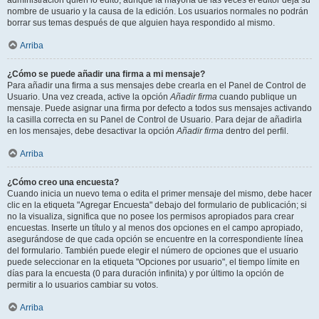
administración quién lo editó, aunque la mayoría de las veces el editor deja su
nombre de usuario y la causa de la edición. Los usuarios normales no podrán
borrar sus temas después de que alguien haya respondido al mismo.
Arriba
¿Cómo se puede añadir una firma a mi mensaje?
Para añadir una firma a sus mensajes debe crearla en el Panel de Control de
Usuario. Una vez creada, active la opción
Añadir firma
cuando publique un
mensaje. Puede asignar una firma por defecto a todos sus mensajes activando
la casilla correcta en su Panel de Control de Usuario. Para dejar de añadirla
en los mensajes, debe desactivar la opción
Añadir firma
dentro del perfil.
Arriba
¿Cómo creo una encuesta?
Cuando inicia un nuevo tema o edita el primer mensaje del mismo, debe hacer
clic en la etiqueta "Agregar Encuesta" debajo del formulario de publicación; si
no la visualiza, significa que no posee los permisos apropiados para crear
encuestas. Inserte un título y al menos dos opciones en el campo apropiado,
asegurándose de que cada opción se encuentre en la correspondiente línea
del formulario. También puede elegir el número de opciones que el usuario
puede seleccionar en la etiqueta "Opciones por usuario", el tiempo límite en
días para la encuesta (0 para duración infinita) y por último la opción de
permitir a lo usuarios cambiar su votos.
Arriba