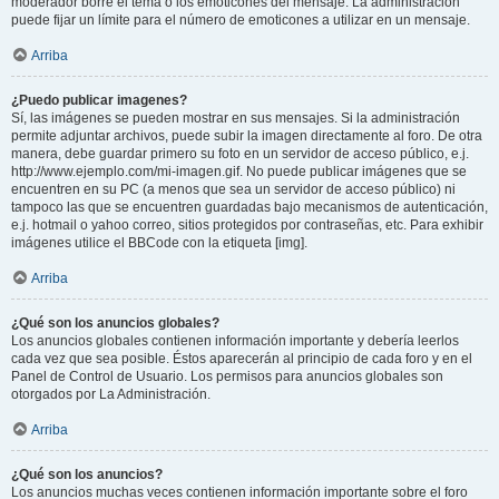
moderador borre el tema o los emoticones del mensaje. La administración
puede fijar un límite para el número de emoticones a utilizar en un mensaje.
Arriba
¿Puedo publicar imagenes?
Sí, las imágenes se pueden mostrar en sus mensajes. Si la administración
permite adjuntar archivos, puede subir la imagen directamente al foro. De otra
manera, debe guardar primero su foto en un servidor de acceso público, e.j.
http://www.ejemplo.com/mi-imagen.gif. No puede publicar imágenes que se
encuentren en su PC (a menos que sea un servidor de acceso público) ni
tampoco las que se encuentren guardadas bajo mecanismos de autenticación,
e.j. hotmail o yahoo correo, sitios protegidos por contraseñas, etc. Para exhibir
imágenes utilice el BBCode con la etiqueta [img].
Arriba
¿Qué son los anuncios globales?
Los anuncios globales contienen información importante y debería leerlos
cada vez que sea posible. Éstos aparecerán al principio de cada foro y en el
Panel de Control de Usuario. Los permisos para anuncios globales son
otorgados por La Administración.
Arriba
¿Qué son los anuncios?
Los anuncios muchas veces contienen información importante sobre el foro