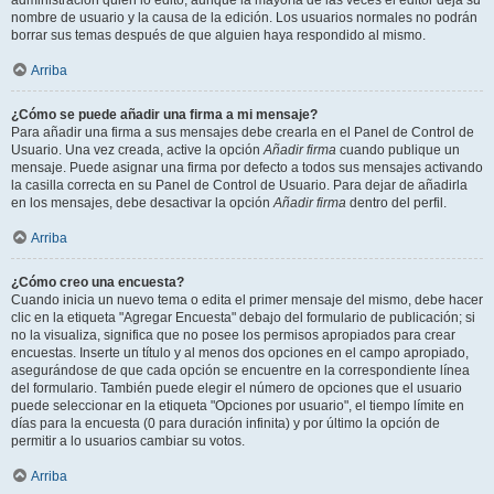
administración quién lo editó, aunque la mayoría de las veces el editor deja su
nombre de usuario y la causa de la edición. Los usuarios normales no podrán
borrar sus temas después de que alguien haya respondido al mismo.
Arriba
¿Cómo se puede añadir una firma a mi mensaje?
Para añadir una firma a sus mensajes debe crearla en el Panel de Control de
Usuario. Una vez creada, active la opción
Añadir firma
cuando publique un
mensaje. Puede asignar una firma por defecto a todos sus mensajes activando
la casilla correcta en su Panel de Control de Usuario. Para dejar de añadirla
en los mensajes, debe desactivar la opción
Añadir firma
dentro del perfil.
Arriba
¿Cómo creo una encuesta?
Cuando inicia un nuevo tema o edita el primer mensaje del mismo, debe hacer
clic en la etiqueta "Agregar Encuesta" debajo del formulario de publicación; si
no la visualiza, significa que no posee los permisos apropiados para crear
encuestas. Inserte un título y al menos dos opciones en el campo apropiado,
asegurándose de que cada opción se encuentre en la correspondiente línea
del formulario. También puede elegir el número de opciones que el usuario
puede seleccionar en la etiqueta "Opciones por usuario", el tiempo límite en
días para la encuesta (0 para duración infinita) y por último la opción de
permitir a lo usuarios cambiar su votos.
Arriba