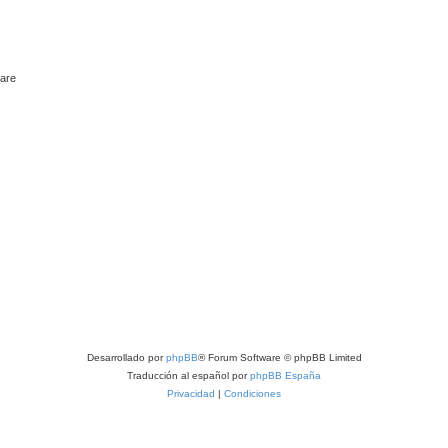
ware
Desarrollado por
phpBB
® Forum Software © phpBB Limited
Traducción al español por
phpBB España
Privacidad
|
Condiciones