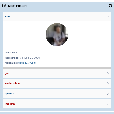
Most Posters
RhB
User:
RhB
Registrado:
Vie Ene 20 2006
Mensajes:
5556 (0.74/day)
gon
xaviermbcn
iguadix
jmcosta