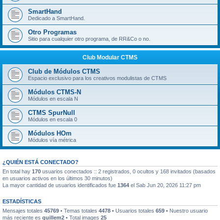
SmartHand
Dedicado a SmartHand.
Otro Programas
Sitio para cualquier otro programa, de RR&Co o no.
Club Modular CTMS
Club de Módulos CTMS
Espacio exclusivo para los creativos modulistas de CTMS
Módulos CTMS-N
Módulos en escala N
CTMS SpurNull
Módulos en escala 0
Módulos HOm
Módulos vía métrica
¿QUIÉN ESTÁ CONECTADO?
En total hay
170
usuarios conectados :: 2 registrados, 0 ocultos y 168 invitados (basados
en usuarios activos en los últimos 30 minutos)
La mayor cantidad de usuarios identificados fue
1364
el Sab Jun 20, 2026 11:27 pm
ESTADÍSTICAS
Mensajes totales
45769
• Temas totales
4478
• Usuarios totales
659
• Nuestro usuario
más reciente es
guillem2
• Total images
25