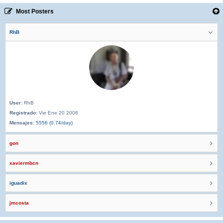
Most Posters
RhB
User:
RhB
Registrado:
Vie Ene 20 2006
Mensajes:
5556 (0.74/day)
gon
xaviermbcn
iguadix
jmcosta