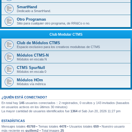
SmartHand
Dedicado a SmartHand.
Otro Programas
Sitio para cualquier otro programa, de RR&Co o no.
Club Modular CTMS
Club de Módulos CTMS
Espacio exclusivo para los creativos modulistas de CTMS
Módulos CTMS-N
Módulos en escala N
CTMS SpurNull
Módulos en escala 0
Módulos HOm
Módulos vía métrica
¿QUIÉN ESTÁ CONECTADO?
En total hay
145
usuarios conectados :: 2 registrados, 0 ocultos y 143 invitados (basados
en usuarios activos en los últimos 30 minutos)
La mayor cantidad de usuarios identificados fue
1364
el Sab Jun 20, 2026 11:27 pm
ESTADÍSTICAS
Mensajes totales
45769
• Temas totales
4478
• Usuarios totales
659
• Nuestro usuario
más reciente es
guillem2
• Total images
25