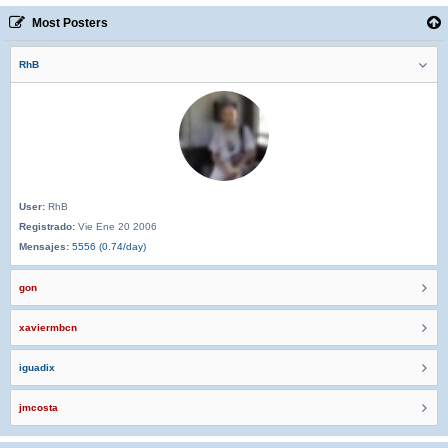
Most Posters
RhB
User:
RhB
Registrado:
Vie Ene 20 2006
Mensajes:
5556 (0.74/day)
gon
xaviermbcn
iguadix
jmcosta