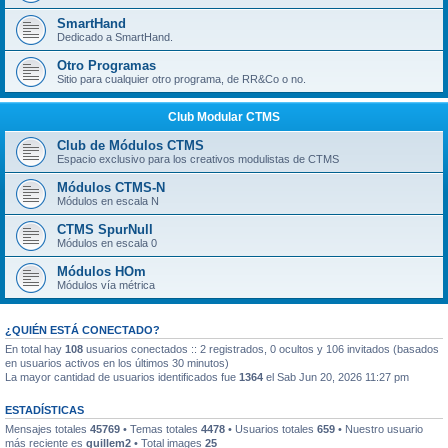
SmartHand
Dedicado a SmartHand.
Otro Programas
Sitio para cualquier otro programa, de RR&Co o no.
Club Modular CTMS
Club de Módulos CTMS
Espacio exclusivo para los creativos modulistas de CTMS
Módulos CTMS-N
Módulos en escala N
CTMS SpurNull
Módulos en escala 0
Módulos HOm
Módulos vía métrica
¿QUIÉN ESTÁ CONECTADO?
En total hay
108
usuarios conectados :: 2 registrados, 0 ocultos y 106 invitados (basados
en usuarios activos en los últimos 30 minutos)
La mayor cantidad de usuarios identificados fue
1364
el Sab Jun 20, 2026 11:27 pm
ESTADÍSTICAS
Mensajes totales
45769
• Temas totales
4478
• Usuarios totales
659
• Nuestro usuario
más reciente es
guillem2
• Total images
25