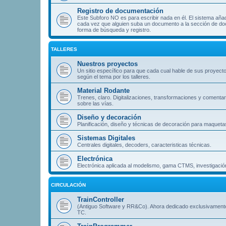
Registro de documentación
Este Subforo NO es para escribir nada en él. El sistema aña
cada vez que alguien suba un documento a la sección de doc
forma de búsqueda y registro.
TALLERES
Nuestros proyectos
Un sitio específico para que cada cual hable de sus proyect
según el tema por los talleres.
Material Rodante
Trenes, claro. Digitalizaciones, transformaciones y comentar
sobre las vías.
Diseño y decoración
Planificación, diseño y técnicas de decoración para maqueta
Sistemas Digitales
Centrales digitales, decoders, caracteristicas técnicas.
Electrónica
Electrónica aplicada al modelismo, gama CTMS, investigación
CIRCULACIÓN
TrainController
(Antiguo Software y RR&Co). Ahora dedicado exclusivament
TC.