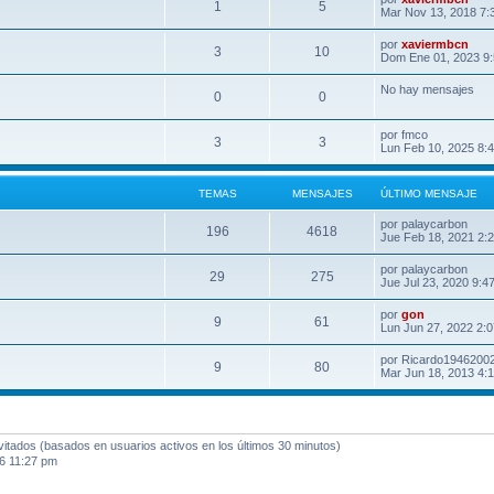
1
5
Mar Nov 13, 2018 7:
por
xaviermbcn
3
10
Dom Ene 01, 2023 9
No hay mensajes
0
0
por
fmco
3
3
Lun Feb 10, 2025 8:
TEMAS
MENSAJES
ÚLTIMO MENSAJE
por
palaycarbon
196
4618
Jue Feb 18, 2021 2:
por
palaycarbon
29
275
Jue Jul 23, 2020 9:4
por
gon
9
61
Lun Jun 27, 2022 2:
por
Ricardo1946200
9
80
Mar Jun 18, 2013 4:
nvitados (basados en usuarios activos en los últimos 30 minutos)
6 11:27 pm