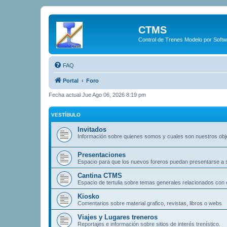
CTMS
Control de Trenes Modelo por Soft
FAQ
Portal
Foro
Fecha actual Jue Ago 06, 2026 8:19 pm
VESTÍBULO
Invitados
Información sobre quienes somos y cuales son nuestros obj
Presentaciones
Espacio para que los nuevos foreros puedan presentarse a
Cantina CTMS
Espacio de tertulia sobre temas generales relacionados con e
Kiosko
Comentarios sobre material grafico, revistas, libros o webs
Viajes y Lugares treneros
Reportajes e información sobre sitios de interés trenístico.