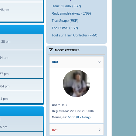
Isaac Guadix (ESP)
:46 pm
Rudysmodelrailway (ENG)
TrainScape (ESP)
The POWS (ESP)
Tout sur Train Controller (FRA)
2:38 pm
MOST POSTERS
54 am
RhB
:37 pm
:04 pm
41 pm
User:
RhB
Registrado:
Vie Ene 20 2006
Mensajes:
5556 (0.74/day)
!
35 am
gon