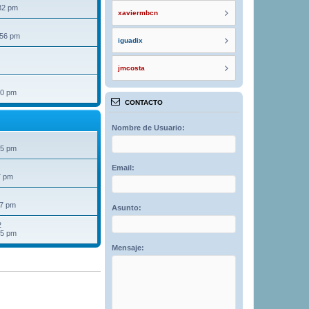
32 pm
xaviermbcn
:56 pm
iguadix
jmcosta
40 pm
CONTACTO
Nombre de Usuario:
25 pm
Email:
7 pm
07 pm
Asunto:
2
15 pm
Mensaje: