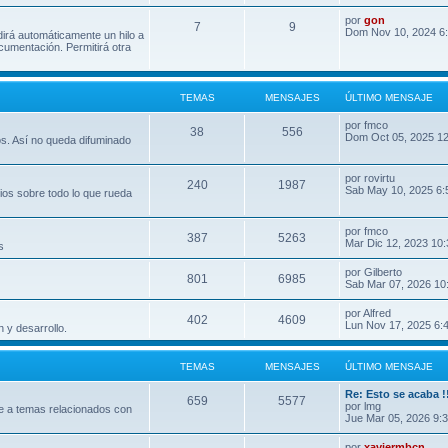
por
gon
7
9
Dom Nov 10, 2024 6
dirá automáticamente un hilo a
umentación. Permitirá otra
TEMAS
MENSAJES
ÚLTIMO MENSAJE
por
fmco
38
556
Dom Oct 05, 2025 1
os. Así no queda difuminado
por
rovirtu
240
1987
Sab May 10, 2025 6:
ios sobre todo lo que rueda
por
fmco
387
5263
Mar Dic 12, 2023 10
s
por
Gilberto
801
6985
Sab Mar 07, 2026 10
por
Alfred
402
4609
Lun Nov 17, 2025 6:
 y desarrollo.
TEMAS
MENSAJES
ÚLTIMO MENSAJE
Re: Esto se acaba !
659
5577
por
lmg
e a temas relacionados con
Jue Mar 05, 2026 9:
por
xaviermbcn