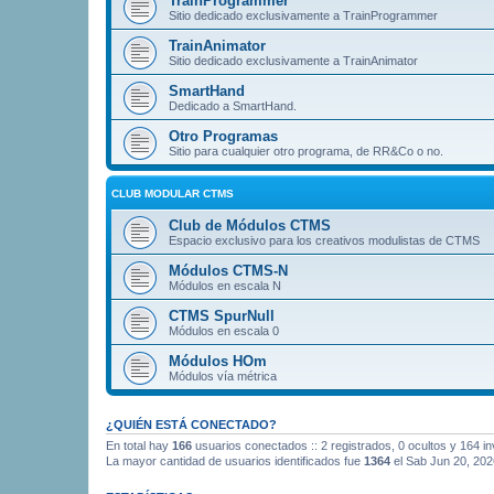
TrainProgrammer
Sitio dedicado exclusivamente a TrainProgrammer
TrainAnimator
Sitio dedicado exclusivamente a TrainAnimator
SmartHand
Dedicado a SmartHand.
Otro Programas
Sitio para cualquier otro programa, de RR&Co o no.
CLUB MODULAR CTMS
Club de Módulos CTMS
Espacio exclusivo para los creativos modulistas de CTMS
Módulos CTMS-N
Módulos en escala N
CTMS SpurNull
Módulos en escala 0
Módulos HOm
Módulos vía métrica
¿QUIÉN ESTÁ CONECTADO?
En total hay
166
usuarios conectados :: 2 registrados, 0 ocultos y 164 i
La mayor cantidad de usuarios identificados fue
1364
el Sab Jun 20, 202