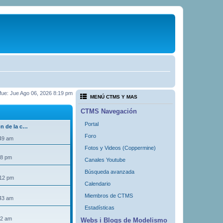
a fue: Jue Ago 06, 2026 8:19 pm
MENÚ CTMS Y MAS
CTMS Navegación
Portal
ón de la c…
Foro
:49 am
Fotos y Videos (Coppermine)
18 pm
Canales Youtube
Búsqueda avanzada
:12 pm
Calendario
Miembros de CTMS
:43 am
Estadísticas
32 am
Webs i Blogs de Modelismo