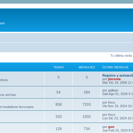
ware
Tu última visit
TEMAS
MENSAJES
ÚLTIMO MENSAJE
Registro y activaci
5
5
por
jmcosta
etivos
Mar Dic 19, 2006 11
por
galiban
54
284
Sab Ago 01, 2026 5:
 sus anchas
por
fmco
858
7203
Vie Nov 15, 2024 10
l modelismo ferroviario
por
fmco
320
1932
Lun Dic 23, 2024 10
por
gon
128
734
Jue Feb 15, 2024 8: