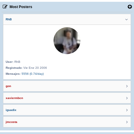
Most Posters
RhB
User:
RhB
Registrado:
Vie Ene 20 2006
Mensajes:
5556 (0.74/day)
gon
xaviermbcn
iguadix
jmcosta