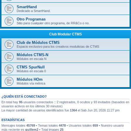
SmartHand
Dedicado a SmartHand.
Otro Programas
Sitio para cualquier otro programa, de RR&Co o no.
Club Modular CTMS
Club de Módulos CTMS
Espacio exclusivo para los creativos modulistas de CTMS
Módulos CTMS-N
Módulos en escala N
CTMS SpurNull
Módulos en escala 0
Módulos HOm
Módulos vía métrica
¿QUIÉN ESTÁ CONECTADO?
En total hay
95
usuarios conectados :: 2 registrados, 0 ocultos y 93 invitados (basados en
usuarios activos en los últimos 30 minutos)
La mayor cantidad de usuarios identificados fue
1364
el Sab Jun 20, 2026 11:27 pm
ESTADÍSTICAS
Mensajes totales
45769
• Temas totales
4478
• Usuarios totales
659
• Nuestro usuario
más reciente es
guillem2
• Total images
25