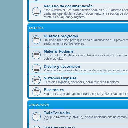
Registro de documentación
Este Subforo NO es para escribir nada en él. El sistema aña
cada vez que alguien suba un documento a la sección de doc
forma de búsqueda y registro.
TALLERES
Nuestros proyectos
Un sitio específico para que cada cual hable de sus proyect
según el tema por los talleres.
Material Rodante
Trenes, claro. Digitalizaciones, transformaciones y comentar
sobre las vías.
Diseño y decoración
Planificación, diseño y técnicas de decoración para maqueta
Sistemas Digitales
Centrales digitales, decoders, caracteristicas técnicas.
Electrónica
Electrónica aplicada al modelismo, gama CTMS, investigación
CIRCULACIÓN
TrainController
(Antiguo Software y RR&Co). Ahora dedicado exclusivament
TC.