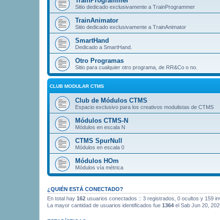
TrainProgrammer
Sitio dedicado exclusivamente a TrainProgrammer
TrainAnimator
Sitio dedicado exclusivamente a TrainAnimator
SmartHand
Dedicado a SmartHand.
Otro Programas
Sitio para cualquier otro programa, de RR&Co o no.
CLUB MODULAR CTMS
Club de Módulos CTMS
Espacio exclusivo para los creativos modulistas de CTMS
Módulos CTMS-N
Módulos en escala N
CTMS SpurNull
Módulos en escala 0
Módulos HOm
Módulos vía métrica
¿QUIÉN ESTÁ CONECTADO?
En total hay
162
usuarios conectados :: 3 registrados, 0 ocultos y 159 i
La mayor cantidad de usuarios identificados fue
1364
el Sab Jun 20, 202