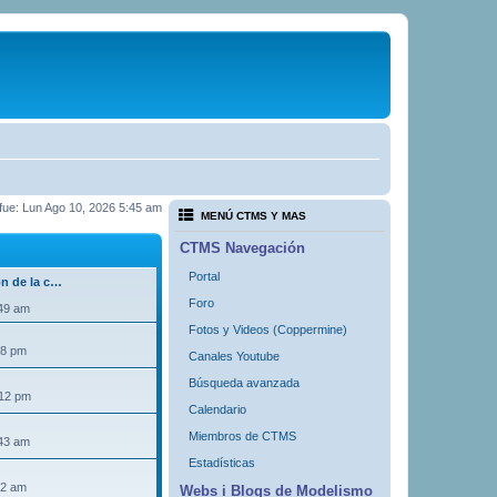
a fue: Lun Ago 10, 2026 5:45 am
MENÚ CTMS Y MAS
CTMS Navegación
Portal
ón de la c…
Foro
:49 am
Fotos y Videos (Coppermine)
18 pm
Canales Youtube
Búsqueda avanzada
:12 pm
Calendario
Miembros de CTMS
:43 am
Estadísticas
32 am
Webs i Blogs de Modelismo