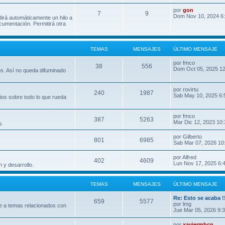
por
gon
7
9
Dom Nov 10, 2024 6
dirá automáticamente un hilo a
umentación. Permitirá otra
TEMAS
MENSAJES
ÚLTIMO MENSAJE
por
fmco
38
556
Dom Oct 05, 2025 1
os. Así no queda difuminado
por
rovirtu
240
1987
Sab May 10, 2025 6:
ios sobre todo lo que rueda
por
fmco
387
5263
Mar Dic 12, 2023 10
s
por
Gilberto
801
6985
Sab Mar 07, 2026 10
por
Alfred
402
4609
Lun Nov 17, 2025 6:
 y desarrollo.
TEMAS
MENSAJES
ÚLTIMO MENSAJE
Re: Esto se acaba !
659
5577
por
lmg
e a temas relacionados con
Jue Mar 05, 2026 9:
por
xaviermbcn