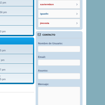
32 pm
xaviermbcn
:56 pm
iguadix
jmcosta
40 pm
CONTACTO
Nombre de Usuario:
25 pm
Email:
7 pm
07 pm
Asunto:
2
15 pm
Mensaje: