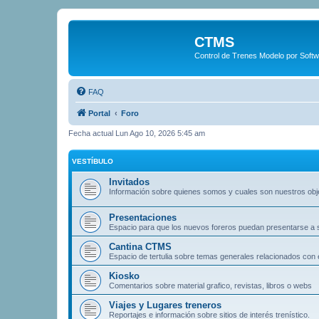
CTMS
Control de Trenes Modelo por Soft
FAQ
Portal
Foro
Fecha actual Lun Ago 10, 2026 5:45 am
VESTÍBULO
Invitados
Información sobre quienes somos y cuales son nuestros obj
Presentaciones
Espacio para que los nuevos foreros puedan presentarse a
Cantina CTMS
Espacio de tertulia sobre temas generales relacionados con e
Kiosko
Comentarios sobre material grafico, revistas, libros o webs
Viajes y Lugares treneros
Reportajes e información sobre sitios de interés trenístico.