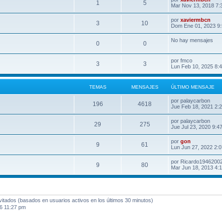
1
5
Mar Nov 13, 2018 7:
por
xaviermbcn
3
10
Dom Ene 01, 2023 9
No hay mensajes
0
0
por
fmco
3
3
Lun Feb 10, 2025 8:
TEMAS
MENSAJES
ÚLTIMO MENSAJE
por
palaycarbon
196
4618
Jue Feb 18, 2021 2:
por
palaycarbon
29
275
Jue Jul 23, 2020 9:4
por
gon
9
61
Lun Jun 27, 2022 2:
por
Ricardo1946200
9
80
Mar Jun 18, 2013 4:
nvitados (basados en usuarios activos en los últimos 30 minutos)
6 11:27 pm