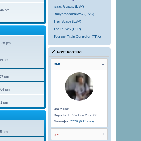
Isaac Guadix (ESP)
:46 pm
Rudysmodelrailway (ENG)
TrainScape (ESP)
The POWS (ESP)
Tout sur Train Controller (FRA)
2:38 pm
MOST POSTERS
54 am
RhB
:37 pm
:04 pm
41 pm
User:
RhB
Registrado:
Vie Ene 20 2006
Mensajes:
5556 (0.74/day)
!
35 am
gon