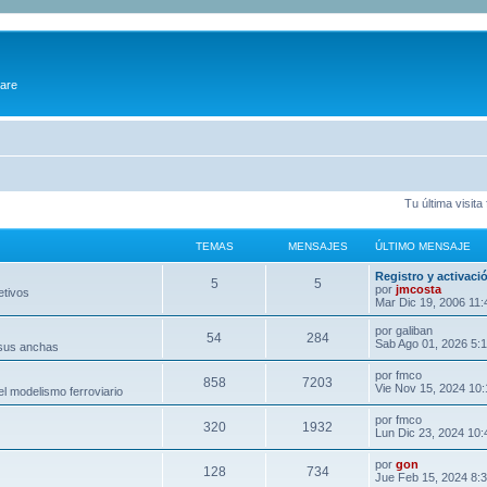
ware
Tu última visit
TEMAS
MENSAJES
ÚLTIMO MENSAJE
Registro y activaci
5
5
por
jmcosta
etivos
Mar Dic 19, 2006 11
por
galiban
54
284
Sab Ago 01, 2026 5:
 sus anchas
por
fmco
858
7203
Vie Nov 15, 2024 10
l modelismo ferroviario
por
fmco
320
1932
Lun Dic 23, 2024 10
por
gon
128
734
Jue Feb 15, 2024 8: