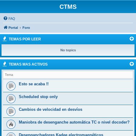
CTMS
FAQ
Portal
Foro
TEMAS POR LEER
No topics
TEMAS MAS ACTIVOS
Tema
Esto se acaba !!
Scheduled stop only
Cambios de velocidad en desvíos
Maniobra de desenganche automática TC o nivel docoder?
Desenganchadores Kadee electromagnéticos