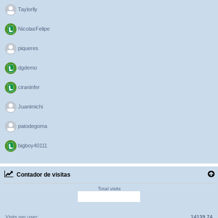
>
Taylorlly
NicolasFelipe
>
piqueres
dgdemo
ciraninfer
>
Juanimichi
>
patodegoma
bigboy40111
Contador de visitas
Total visits
Visits per user:
14139.74