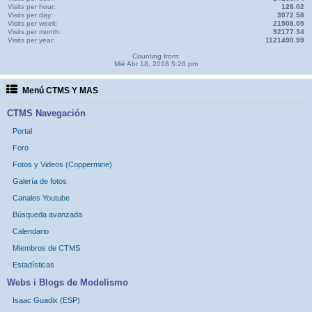
Visits per hour:
128.02
Visits per day:
3072.58
Visits per week:
21508.05
Visits per month:
92177.34
Visits per year:
1121490.99
Counting from:
Mié Abr 18, 2018 5:26 pm
Menú CTMS Y MAS
CTMS Navegación
Portal
Foro
Fotos y Videos (Coppermine)
Galería de fotos
Canales Youtube
Búsqueda avanzada
Calendario
Miembros de CTMS
Estadísticas
Webs i Blogs de Modelismo
Isaac Guadix (ESP)