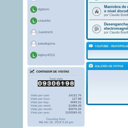
Maniobra de 
dgdemo
o nivel doco
por
Claudio Botel
ciraninfer
Desengancha
electromagné
>
Juanimichi
por
Claudio Botel
>
patodegoma
YOUTUBE - REPORTAJ
bigboy40111
GALERÍA DE FOTOS
CONTADOR DE VISITAS
Total visits
Visits per user:
14121.70
Visits per hour:
127.88
Visits per day:
3069.21
Visits per week:
21484.45
Visits per month:
92076.20
Visits per year:
1120260.41
Counting from:
Mié Abr 18, 2018 5:26 pm