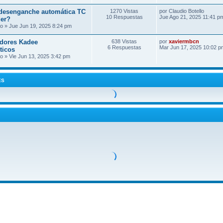
desenganche automática TC
1270 Vistas
por
Claudio Botello
10 Respuestas
Jue Ago 21, 2025 11:41 p
der?
lo
» Jue Jun 19, 2025 8:24 pm
dores Kadee
638 Vistas
por
xaviermbcn
6 Respuestas
Mar Jun 17, 2025 10:02 p
ticos
lo
» Vie Jun 13, 2025 3:42 pm
ES