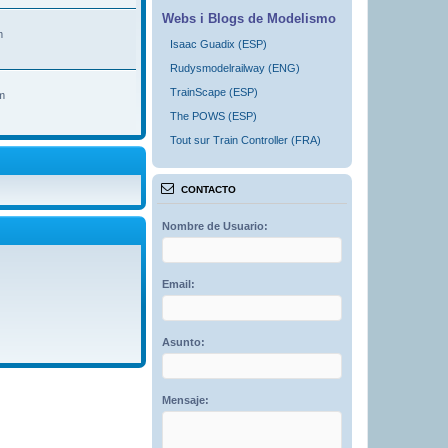
Webs i Blogs de Modelismo
m
Isaac Guadix (ESP)
Rudysmodelrailway (ENG)
TrainScape (ESP)
m
The POWS (ESP)
Tout sur Train Controller (FRA)
CONTACTO
Nombre de Usuario:
Email:
Asunto:
Mensaje: