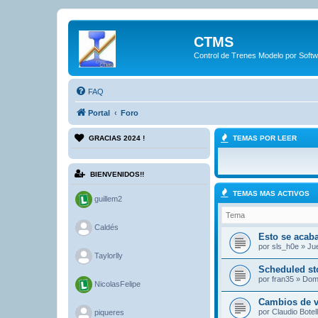
CTMS
Control de Trenes Modelo por Soft
FAQ
Portal
Foro
GRACIAS 2024 !
TEMAS POR LEER
BIENVENIDOS!!
TEMAS MAS ACTIVOS
guillem2
Tema
>
Caldés
Esto se acaba
por
sls_h0e
» Jue
>
Taylorlly
Scheduled st
por
fran35
» Dom 
NicolasFelipe
Cambios de v
>
por
Claudio Botel
piqueres