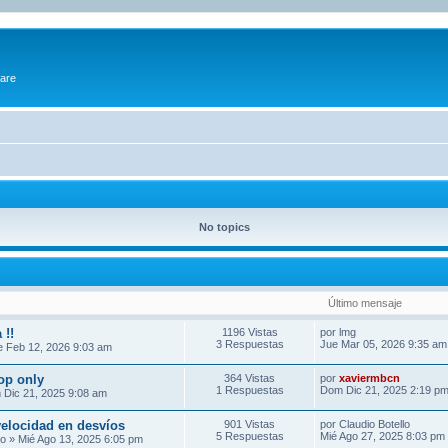
ware
No topics
Último mensaje
 !!
1196 Vistas
por
lmg
3 Respuestas
Jue Mar 05, 2026 9:35 am
 Feb 12, 2026 9:03 am
op only
364 Vistas
por
xaviermbcn
1 Respuestas
Dom Dic 21, 2025 2:19 p
Dic 21, 2025 9:08 am
elocidad en desvíos
901 Vistas
por
Claudio Botello
5 Respuestas
Mié Ago 27, 2025 8:03 pm
lo
» Mié Ago 13, 2025 6:05 pm