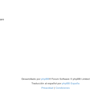
ware
Desarrollado por
phpBB
® Forum Software © phpBB Limited
Traducción al español por
phpBB España
Privacidad
|
Condiciones