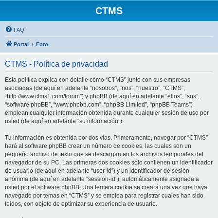
CTMS
FAQ
Portal
Foro
CTMS - Política de privacidad
Esta política explica con detalle cómo “CTMS” junto con sus empresas
asociadas (de aquí en adelante “nosotros”, “nos”, “nuestro”, “CTMS”,
“http://www.ctms1.com/forum”) y phpBB (de aquí en adelante “ellos”, “sus”,
“software phpBB”, “www.phpbb.com”, “phpBB Limited”, “phpBB Teams”)
emplean cualquier información obtenida durante cualquier sesión de uso por
usted (de aquí en adelante “su información”).
Tu información es obtenida por dos vías. Primeramente, navegar por “CTMS”
hará al software phpBB crear un número de cookies, las cuales son un
pequeño archivo de texto que se descargan en los archivos temporales del
navegador de su PC. Las primeras dos cookies sólo contienen un identificador
de usuario (de aquí en adelante “user-id”) y un identificador de sesión
anónima (de aquí en adelante “session-id”), automáticamente asignada a
usted por el software phpBB. Una tercera cookie se creará una vez que haya
navegado por temas en “CTMS” y se emplea para registrar cuales han sido
leídos, con objeto de optimizar su experiencia de usuario.