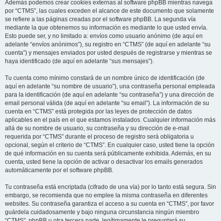
Además podemos crear cookies externas al software phpBB mientras navega
por “CTMS”, las cuales exceden el alcance de este documento que solamente
se refiere a las páginas creadas por el software phpBB. La segunda vía
mediante la que obtenemos su información es mediante lo que usted envía.
Esto puede ser, y no limitado a: envíos como usuario anónimo (de aquí en
adelante “envíos anónimos”), su registro en “CTMS” (de aquí en adelante “su
cuenta”) y mensajes enviados por usted después de registrarse y mientras se
haya identificado (de aquí en adelante “sus mensajes”).
Tu cuenta como mínimo constará de un nombre único de identificación (de
aquí en adelante “su nombre de usuario”), una contraseña personal empleada
para la identificación (de aquí en adelante “su contraseña”) y una dirección de
email personal válida (de aquí en adelante “su email”). La información de su
cuenta en “CTMS” está protegida por las leyes de protección de datos
aplicables en el país en el que estamos instalados. Cualquier información más
allá de su nombre de usuario, su contraseña y su dirección de e-mail
requerida por “CTMS” durante el proceso de registro será obligatoria u
opcional, según el criterio de “CTMS”. En cualquier caso, usted tiene la opción
de qué información en su cuenta será públicamente exhibida. Además, en su
cuenta, usted tiene la opción de activar o desactivar los emails generados
automáticamente por el software phpBB.
Tu contraseña está encriptada (cifrado de una vía) por lo tanto está segura. Sin
embargo, se recomienda que no emplee la misma contraseña en diferentes
websites. Su contraseña garantiza el acceso a su cuenta en “CTMS”, por favor
guárdela cuidadosamente y bajo ninguna circunstancia ningún miembro
“CTMS”, phpBB u otra tercera parte, legítimamente le preguntará su