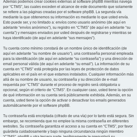
Además podemos crear cookies externas al software phpBB mientras navega
por “CTMS”, las cuales exceden el alcance de este documento que solamente
se refiere a las páginas creadas por el software phpBB. La segunda vía
mediante la que obtenemos su información es mediante lo que usted envía.
Esto puede ser, y no limitado a: envíos como usuario anónimo (de aquí en
adelante “envíos anónimos”), su registro en “CTMS” (de aquí en adelante “su
cuenta”) y mensajes enviados por usted después de registrarse y mientras se
haya identificado (de aquí en adelante “sus mensajes”).
Tu cuenta como mínimo constará de un nombre único de identificación (de
aquí en adelante “su nombre de usuario”), una contraseña personal empleada
para la identificación (de aquí en adelante “su contraseña”) y una dirección de
email personal válida (de aquí en adelante “su email”). La información de su
cuenta en “CTMS” está protegida por las leyes de protección de datos
aplicables en el país en el que estamos instalados. Cualquier información más
allá de su nombre de usuario, su contraseña y su dirección de e-mail
requerida por “CTMS” durante el proceso de registro será obligatoria u
opcional, según el criterio de “CTMS”. En cualquier caso, usted tiene la opción
de qué información en su cuenta será públicamente exhibida. Además, en su
cuenta, usted tiene la opción de activar o desactivar los emails generados
automáticamente por el software phpBB.
Tu contraseña está encriptada (cifrado de una vía) por lo tanto está segura. Sin
embargo, se recomienda que no emplee la misma contraseña en diferentes
websites. Su contraseña garantiza el acceso a su cuenta en “CTMS”, por favor
guárdela cuidadosamente y bajo ninguna circunstancia ningún miembro
“CTMS”, phpBB u otra tercera parte, legítimamente le preguntará su