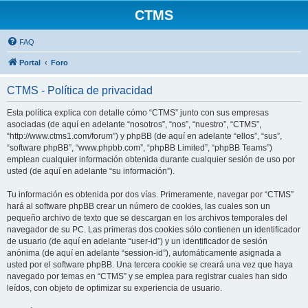
CTMS
FAQ
Portal
Foro
CTMS - Política de privacidad
Esta política explica con detalle cómo “CTMS” junto con sus empresas
asociadas (de aquí en adelante “nosotros”, “nos”, “nuestro”, “CTMS”,
“http://www.ctms1.com/forum”) y phpBB (de aquí en adelante “ellos”, “sus”,
“software phpBB”, “www.phpbb.com”, “phpBB Limited”, “phpBB Teams”)
emplean cualquier información obtenida durante cualquier sesión de uso por
usted (de aquí en adelante “su información”).
Tu información es obtenida por dos vías. Primeramente, navegar por “CTMS”
hará al software phpBB crear un número de cookies, las cuales son un
pequeño archivo de texto que se descargan en los archivos temporales del
navegador de su PC. Las primeras dos cookies sólo contienen un identificador
de usuario (de aquí en adelante “user-id”) y un identificador de sesión
anónima (de aquí en adelante “session-id”), automáticamente asignada a
usted por el software phpBB. Una tercera cookie se creará una vez que haya
navegado por temas en “CTMS” y se emplea para registrar cuales han sido
leídos, con objeto de optimizar su experiencia de usuario.