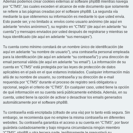
Además podemos crear cookies externas al software phpBB mientras navega
por “CTMS”, las cuales exceden el alcance de este documento que solamente
se refiere a las páginas creadas por el software phpBB. La segunda vía
mediante la que obtenemos su información es mediante lo que usted envía.
Esto puede ser, y no limitado a: envíos como usuario anónimo (de aquí en
adelante “envíos anónimos”), su registro en “CTMS” (de aquí en adelante “su
cuenta”) y mensajes enviados por usted después de registrarse y mientras se
haya identificado (de aquí en adelante “sus mensajes”).
Tu cuenta como mínimo constará de un nombre único de identificación (de
aquí en adelante “su nombre de usuario”), una contraseña personal empleada
para la identificación (de aquí en adelante “su contraseña”) y una dirección de
email personal válida (de aquí en adelante “su email”). La información de su
cuenta en “CTMS” está protegida por las leyes de protección de datos
aplicables en el país en el que estamos instalados. Cualquier información más
allá de su nombre de usuario, su contraseña y su dirección de e-mail
requerida por “CTMS” durante el proceso de registro será obligatoria u
opcional, según el criterio de “CTMS”. En cualquier caso, usted tiene la opción
de qué información en su cuenta será públicamente exhibida. Además, en su
cuenta, usted tiene la opción de activar o desactivar los emails generados
automáticamente por el software phpBB.
Tu contraseña está encriptada (cifrado de una vía) por lo tanto está segura. Sin
embargo, se recomienda que no emplee la misma contraseña en diferentes
websites. Su contraseña garantiza el acceso a su cuenta en “CTMS”, por favor
guárdela cuidadosamente y bajo ninguna circunstancia ningún miembro
“CTMS”, phpBB u otra tercera parte, legítimamente le preguntará su