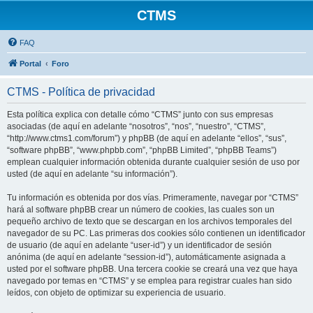
CTMS
FAQ
Portal
Foro
CTMS - Política de privacidad
Esta política explica con detalle cómo “CTMS” junto con sus empresas
asociadas (de aquí en adelante “nosotros”, “nos”, “nuestro”, “CTMS”,
“http://www.ctms1.com/forum”) y phpBB (de aquí en adelante “ellos”, “sus”,
“software phpBB”, “www.phpbb.com”, “phpBB Limited”, “phpBB Teams”)
emplean cualquier información obtenida durante cualquier sesión de uso por
usted (de aquí en adelante “su información”).
Tu información es obtenida por dos vías. Primeramente, navegar por “CTMS”
hará al software phpBB crear un número de cookies, las cuales son un
pequeño archivo de texto que se descargan en los archivos temporales del
navegador de su PC. Las primeras dos cookies sólo contienen un identificador
de usuario (de aquí en adelante “user-id”) y un identificador de sesión
anónima (de aquí en adelante “session-id”), automáticamente asignada a
usted por el software phpBB. Una tercera cookie se creará una vez que haya
navegado por temas en “CTMS” y se emplea para registrar cuales han sido
leídos, con objeto de optimizar su experiencia de usuario.