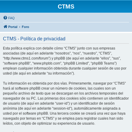
CTMS
FAQ
Portal
Foro
CTMS - Política de privacidad
Esta política explica con detalle cómo “CTMS” junto con sus empresas
asociadas (de aquí en adelante “nosotros”, “nos”, “nuestro”, “CTMS”,
“http://www.ctms1.com/forum”) y phpBB (de aquí en adelante “ellos”, “sus”,
“software phpBB”, “www.phpbb.com”, “phpBB Limited”, “phpBB Teams”)
emplean cualquier información obtenida durante cualquier sesión de uso por
usted (de aquí en adelante “su información”).
Tu información es obtenida por dos vías. Primeramente, navegar por “CTMS”
hará al software phpBB crear un número de cookies, las cuales son un
pequeño archivo de texto que se descargan en los archivos temporales del
navegador de su PC. Las primeras dos cookies sólo contienen un identificador
de usuario (de aquí en adelante “user-id”) y un identificador de sesión
anónima (de aquí en adelante “session-id”), automáticamente asignada a
usted por el software phpBB. Una tercera cookie se creará una vez que haya
navegado por temas en “CTMS” y se emplea para registrar cuales han sido
leídos, con objeto de optimizar su experiencia de usuario.