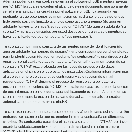
Además podemos crear cookies externas al software phpBB mientras navega
por “CTMS”, las cuales exceden el alcance de este documento que solamente
se refiere a las páginas creadas por el software phpBB. La segunda vía
mediante la que obtenemos su información es mediante lo que usted envía.
Esto puede ser, y no limitado a: envíos como usuario anónimo (de aquí en
adelante “envíos anónimos”), su registro en “CTMS” (de aquí en adelante “su
cuenta”) y mensajes enviados por usted después de registrarse y mientras se
haya identificado (de aquí en adelante “sus mensajes”).
Tu cuenta como mínimo constará de un nombre único de identificación (de
aquí en adelante “su nombre de usuario”), una contraseña personal empleada
para la identificación (de aquí en adelante “su contraseña”) y una dirección de
email personal válida (de aquí en adelante “su email”). La información de su
cuenta en “CTMS” está protegida por las leyes de protección de datos
aplicables en el país en el que estamos instalados. Cualquier información más
allá de su nombre de usuario, su contraseña y su dirección de e-mail
requerida por “CTMS” durante el proceso de registro será obligatoria u
opcional, según el criterio de “CTMS”. En cualquier caso, usted tiene la opción
de qué información en su cuenta será públicamente exhibida. Además, en su
cuenta, usted tiene la opción de activar o desactivar los emails generados
automáticamente por el software phpBB.
Tu contraseña está encriptada (cifrado de una vía) por lo tanto está segura. Sin
embargo, se recomienda que no emplee la misma contraseña en diferentes
websites. Su contraseña garantiza el acceso a su cuenta en “CTMS”, por favor
guárdela cuidadosamente y bajo ninguna circunstancia ningún miembro
“CTMS”, phpBB u otra tercera parte, legítimamente le preguntará su