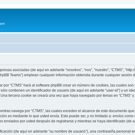
ware
presas asociadas (de aquí en adelante “nosotros”, “nos”, “nuestro”, “CTMS”, “http:
phpBB Teams”) emplean cualquier información obtenida durante cualquier sesión de
ar por “CTMS” hará al software phpBB crear un número de cookies, las cuales son
lo contienen un identificador de usuario (de aquí en adelante “user-id”) y un ide
. Una tercera cookie se creará una vez que haya navegado por temas en “CTMS” y s
ntras navega por “CTMS”, las cuales exceden el alcance de este documento que so
ón es mediante lo que usted envía. Esto puede ser, y no limitado a: envíos como
es enviados por usted después de registrarse y mientras se haya identificado (de 
cación (de aquí en adelante “su nombre de usuario”), una contraseña personal emp