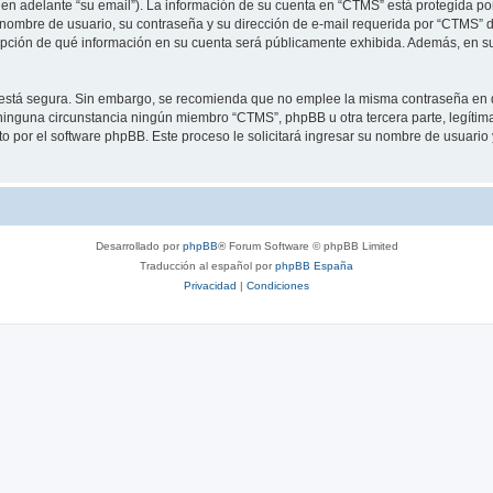
 en adelante “su email”). La información de su cuenta en “CTMS” está protegida por 
nombre de usuario, su contraseña y su dirección de e-mail requerida por “CTMS” dur
 opción de qué información en su cuenta será públicamente exhibida. Además, en su 
to está segura. Sin embargo, se recomienda que no emplee la misma contraseña en 
inguna circunstancia ningún miembro “CTMS”, phpBB u otra tercera parte, legítima
sto por el software phpBB. Este proceso le solicitará ingresar su nombre de usuari
Desarrollado por
phpBB
® Forum Software © phpBB Limited
Traducción al español por
phpBB España
Privacidad
|
Condiciones