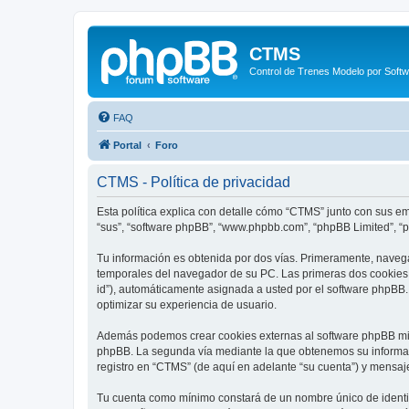
CTMS
Control de Trenes Modelo por Soft
FAQ
Portal
Foro
CTMS - Política de privacidad
Esta política explica con detalle cómo “CTMS” junto con sus em
“sus”, “software phpBB”, “www.phpbb.com”, “phpBB Limited”, “
Tu información es obtenida por dos vías. Primeramente, naveg
temporales del navegador de su PC. Las primeras dos cookies só
id”), automáticamente asignada a usted por el software phpBB
optimizar su experiencia de usuario.
Además podemos crear cookies externas al software phpBB mie
phpBB. La segunda vía mediante la que obtenemos su informaci
registro en “CTMS” (de aquí en adelante “su cuenta”) y mensaj
Tu cuenta como mínimo constará de un nombre único de identifi