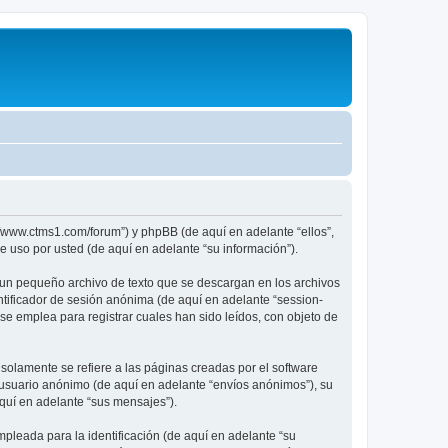
//www.ctms1.com/forum”) y phpBB (de aquí en adelante “ellos”,
 uso por usted (de aquí en adelante “su información”).
 un pequeño archivo de texto que se descargan en los archivos
ntificador de sesión anónima (de aquí en adelante “session-
e emplea para registrar cuales han sido leídos, con objeto de
lamente se refiere a las páginas creadas por el software
 usuario anónimo (de aquí en adelante “envíos anónimos”), su
aquí en adelante “sus mensajes”).
leada para la identificación (de aquí en adelante “su