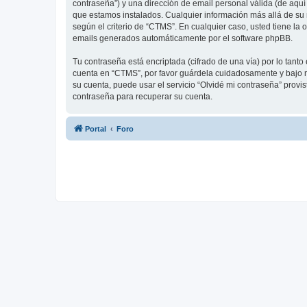
contraseña”) y una dirección de email personal válida (de aquí
que estamos instalados. Cualquier información más allá de su 
según el criterio de “CTMS”. En cualquier caso, usted tiene la
emails generados automáticamente por el software phpBB.
Tu contraseña está encriptada (cifrado de una vía) por lo tan
cuenta en “CTMS”, por favor guárdela cuidadosamente y bajo n
su cuenta, puede usar el servicio “Olvidé mi contraseña” provi
contraseña para recuperar su cuenta.
Portal
Foro