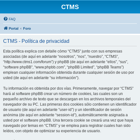
CTMS
FAQ
Portal
Foro
CTMS - Política de privacidad
Esta política explica con detalle cómo “CTMS” junto con sus empresas
asociadas (de aquí en adelante “nosotros”, “nos”, “nuestro”, “CTMS”,
“http://www.ctms1.com/forum”) y phpBB (de aquí en adelante “ellos”, “sus”,
“software phpBB”, “www.phpbb.com”, “phpBB Limited”, “phpBB Teams”)
emplean cualquier información obtenida durante cualquier sesión de uso por
usted (de aquí en adelante “su información”).
Tu información es obtenida por dos vías. Primeramente, navegar por “CTMS”
hará al software phpBB crear un número de cookies, las cuales son un
pequeño archivo de texto que se descargan en los archivos temporales del
navegador de su PC. Las primeras dos cookies sólo contienen un identificador
de usuario (de aquí en adelante “user-id”) y un identificador de sesión
anónima (de aquí en adelante “session-id”), automáticamente asignada a
usted por el software phpBB. Una tercera cookie se creará una vez que haya
navegado por temas en “CTMS” y se emplea para registrar cuales han sido
leídos, con objeto de optimizar su experiencia de usuario.