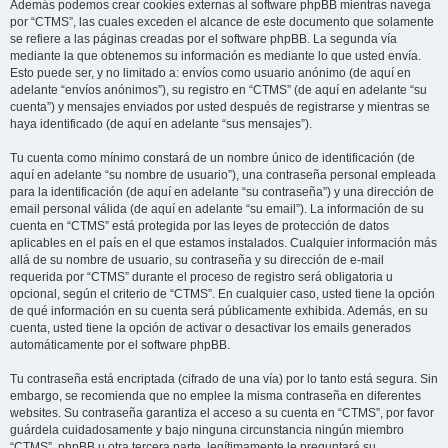
Además podemos crear cookies externas al software phpBB mientras navega
por “CTMS”, las cuales exceden el alcance de este documento que solamente
se refiere a las páginas creadas por el software phpBB. La segunda vía
mediante la que obtenemos su información es mediante lo que usted envía.
Esto puede ser, y no limitado a: envíos como usuario anónimo (de aquí en
adelante “envíos anónimos”), su registro en “CTMS” (de aquí en adelante “su
cuenta”) y mensajes enviados por usted después de registrarse y mientras se
haya identificado (de aquí en adelante “sus mensajes”).
Tu cuenta como mínimo constará de un nombre único de identificación (de
aquí en adelante “su nombre de usuario”), una contraseña personal empleada
para la identificación (de aquí en adelante “su contraseña”) y una dirección de
email personal válida (de aquí en adelante “su email”). La información de su
cuenta en “CTMS” está protegida por las leyes de protección de datos
aplicables en el país en el que estamos instalados. Cualquier información más
allá de su nombre de usuario, su contraseña y su dirección de e-mail
requerida por “CTMS” durante el proceso de registro será obligatoria u
opcional, según el criterio de “CTMS”. En cualquier caso, usted tiene la opción
de qué información en su cuenta será públicamente exhibida. Además, en su
cuenta, usted tiene la opción de activar o desactivar los emails generados
automáticamente por el software phpBB.
Tu contraseña está encriptada (cifrado de una vía) por lo tanto está segura. Sin
embargo, se recomienda que no emplee la misma contraseña en diferentes
websites. Su contraseña garantiza el acceso a su cuenta en “CTMS”, por favor
guárdela cuidadosamente y bajo ninguna circunstancia ningún miembro
“CTMS”, phpBB u otra tercera parte, legítimamente le preguntará su