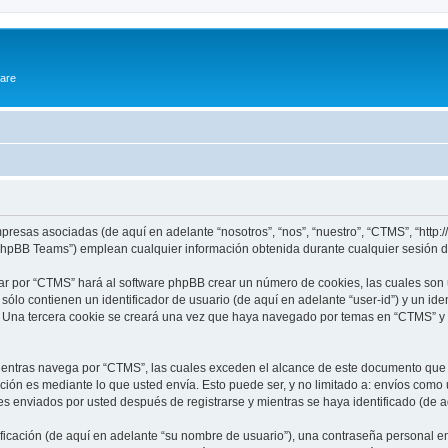
ware
presas asociadas (de aquí en adelante “nosotros”, “nos”, “nuestro”, “CTMS”, “http:
phpBB Teams”) emplean cualquier información obtenida durante cualquier sesión de
ar por “CTMS” hará al software phpBB crear un número de cookies, las cuales son
lo contienen un identificador de usuario (de aquí en adelante “user-id”) y un ide
. Una tercera cookie se creará una vez que haya navegado por temas en “CTMS” y s
ntras navega por “CTMS”, las cuales exceden el alcance de este documento que so
ón es mediante lo que usted envía. Esto puede ser, y no limitado a: envíos como
es enviados por usted después de registrarse y mientras se haya identificado (de 
cación (de aquí en adelante “su nombre de usuario”), una contraseña personal emp