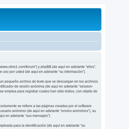
//www.ctms1.com/forum”) y phpBB (de aquí en adelante “ellos”,
 uso por usted (de aquí en adelante “su información”).
 un pequeño archivo de texto que se descargan en los archivos
ntificador de sesión anónima (de aquí en adelante “session-
e emplea para registrar cuales han sido leídos, con objeto de
lamente se refiere a las páginas creadas por el software
 usuario anónimo (de aquí en adelante “envíos anónimos”), su
aquí en adelante “sus mensajes”).
leada para la identificación (de aquí en adelante “su