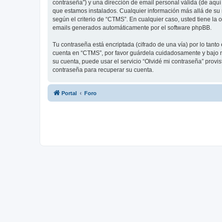
contraseña”) y una dirección de email personal válida (de aquí
que estamos instalados. Cualquier información más allá de su 
según el criterio de “CTMS”. En cualquier caso, usted tiene la
emails generados automáticamente por el software phpBB.
Tu contraseña está encriptada (cifrado de una vía) por lo tan
cuenta en “CTMS”, por favor guárdela cuidadosamente y bajo n
su cuenta, puede usar el servicio “Olvidé mi contraseña” provi
contraseña para recuperar su cuenta.
Portal
Foro