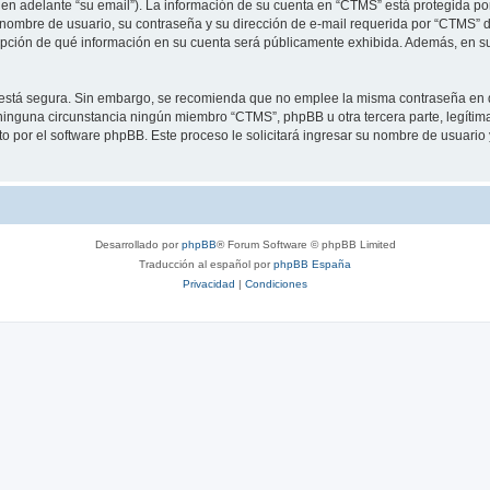
 en adelante “su email”). La información de su cuenta en “CTMS” está protegida por 
nombre de usuario, su contraseña y su dirección de e-mail requerida por “CTMS” dur
 opción de qué información en su cuenta será públicamente exhibida. Además, en su 
to está segura. Sin embargo, se recomienda que no emplee la misma contraseña en 
inguna circunstancia ningún miembro “CTMS”, phpBB u otra tercera parte, legítima
sto por el software phpBB. Este proceso le solicitará ingresar su nombre de usuari
Desarrollado por
phpBB
® Forum Software © phpBB Limited
Traducción al español por
phpBB España
Privacidad
|
Condiciones