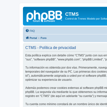
CTMS
Control de Trenes Modelo por Soft
FAQ
Portal
Foro
CTMS - Política de privacidad
Esta política explica con detalle cómo “CTMS” junto con sus em
“sus”, “software phpBB”, “www.phpbb.com”, “phpBB Limited”, “
Tu información es obtenida por dos vías. Primeramente, naveg
temporales del navegador de su PC. Las primeras dos cookies só
id”), automáticamente asignada a usted por el software phpBB
optimizar su experiencia de usuario.
Además podemos crear cookies externas al software phpBB mie
phpBB. La segunda vía mediante la que obtenemos su informaci
registro en “CTMS” (de aquí en adelante “su cuenta”) y mensaj
Tu cuenta como mínimo constará de un nombre único de identifi