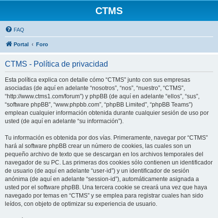
CTMS
FAQ
Portal
Foro
CTMS - Política de privacidad
Esta política explica con detalle cómo “CTMS” junto con sus empresas
asociadas (de aquí en adelante “nosotros”, “nos”, “nuestro”, “CTMS”,
“http://www.ctms1.com/forum”) y phpBB (de aquí en adelante “ellos”, “sus”,
“software phpBB”, “www.phpbb.com”, “phpBB Limited”, “phpBB Teams”)
emplean cualquier información obtenida durante cualquier sesión de uso por
usted (de aquí en adelante “su información”).
Tu información es obtenida por dos vías. Primeramente, navegar por “CTMS”
hará al software phpBB crear un número de cookies, las cuales son un
pequeño archivo de texto que se descargan en los archivos temporales del
navegador de su PC. Las primeras dos cookies sólo contienen un identificador
de usuario (de aquí en adelante “user-id”) y un identificador de sesión
anónima (de aquí en adelante “session-id”), automáticamente asignada a
usted por el software phpBB. Una tercera cookie se creará una vez que haya
navegado por temas en “CTMS” y se emplea para registrar cuales han sido
leídos, con objeto de optimizar su experiencia de usuario.