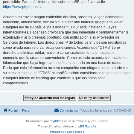
permisible. Para más información sobre phpBB, por favor visite:
https://www.phpbb.com/
.
Acuerda no enviar ningun contenido abusivo, obsceno, vulgar, difamatorio,
indecente, amenazante, sexual o cualquier otro material que pueda violar
cualquier ley de su país, el país donde “CTMS” está instalado o Leyes
Internacionales. Hacer eso provocará que sea inmediata y permanentemente
expulsado y, si lo creemos oportuno, con notificación a su Proveedor de
Servicios de Internet. Las direcciones IP de todos los envíos son registradas
como ayuda para reforzar estas condiciones. Acuerda que “CTMS” tiene
derecho a eliminar, editar, mover o cerrar cualquier tema en cualquier
momento que lo creamos conveniente. Como usuario acuerda que cualquier
información que haya ingresado será almacenada en una base de datos.
Dado que esta información no será compartida con ninguna tercera parte sin
su consentimiento, ni “CTMS” ni phpBB podrán considerarse responsables por
cualquier intento de hacking que conlleve a que los datos sean
comprometidos.
Portal
Foro
Contáctanos
Todos los horarios son
UTC+02:00
Desarrollado por
phpBB
® Forum Software © phpBB Limited
Traducción al español por
phpBB España
Privacidad
|
Condiciones