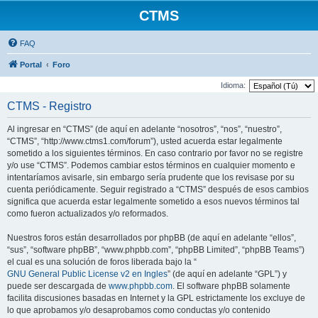
CTMS
FAQ
Portal
Foro
Idioma:
CTMS - Registro
Al ingresar en “CTMS” (de aquí en adelante “nosotros”, “nos”, “nuestro”,
“CTMS”, “http://www.ctms1.com/forum”), usted acuerda estar legalmente
sometido a los siguientes términos. En caso contrario por favor no se registre
y/o use “CTMS”. Podemos cambiar estos términos en cualquier momento e
intentaríamos avisarle, sin embargo sería prudente que los revisase por su
cuenta periódicamente. Seguir registrado a “CTMS” después de esos cambios
significa que acuerda estar legalmente sometido a esos nuevos términos tal
como fueron actualizados y/o reformados.
Nuestros foros están desarrollados por phpBB (de aquí en adelante “ellos”,
“sus”, “software phpBB”, “www.phpbb.com”, “phpBB Limited”, “phpBB Teams”)
el cual es una solución de foros liberada bajo la “
GNU General Public License v2 en Ingles
” (de aquí en adelante “GPL”) y
puede ser descargada de
www.phpbb.com
. El software phpBB solamente
facilita discusiones basadas en Internet y la GPL estrictamente los excluye de
lo que aprobamos y/o desaprobamos como conductas y/o contenido