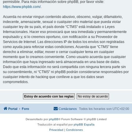
permisible. Para más información sobre phpBB, por favor visite:
https://www.phpbb.com/
.
Acuerda no enviar ningun contenido abusivo, obsceno, vulgar, difamatorio,
indecente, amenazante, sexual o cualquier otro material que pueda violar
cualquier ley de su país, el país donde “CTMS” está instalado o Leyes
Internacionales. Hacer eso provocará que sea inmediata y permanentemente
expulsado y, si lo creemos oportuno, con notificación a su Proveedor de
Servicios de Internet. Las direcciones IP de todos los envíos son registradas
como ayuda para reforzar estas condiciones. Acuerda que “CTMS” tiene
derecho a eliminar, editar, mover o cerrar cualquier tema en cualquier
momento que lo creamos conveniente. Como usuario acuerda que cualquier
información que haya ingresado será almacenada en una base de datos.
Dado que esta información no será compartida con ninguna tercera parte sin
su consentimiento, ni “CTMS” ni phpBB podrán considerarse responsables por
cualquier intento de hacking que conlleve a que los datos sean
comprometidos.
Portal
Foro
Contáctanos
Todos los horarios son
UTC+02:00
Desarrollado por
phpBB
® Forum Software © phpBB Limited
Traducción al español por
phpBB España
Privacidad
|
Condiciones