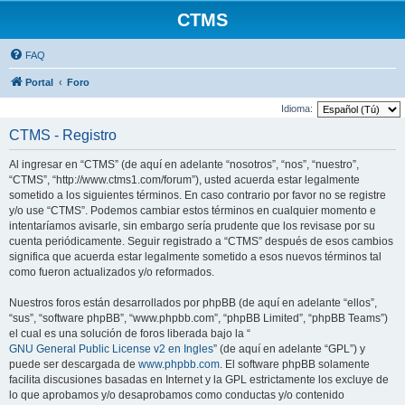
CTMS
FAQ
Portal
Foro
Idioma:
CTMS - Registro
Al ingresar en “CTMS” (de aquí en adelante “nosotros”, “nos”, “nuestro”,
“CTMS”, “http://www.ctms1.com/forum”), usted acuerda estar legalmente
sometido a los siguientes términos. En caso contrario por favor no se registre
y/o use “CTMS”. Podemos cambiar estos términos en cualquier momento e
intentaríamos avisarle, sin embargo sería prudente que los revisase por su
cuenta periódicamente. Seguir registrado a “CTMS” después de esos cambios
significa que acuerda estar legalmente sometido a esos nuevos términos tal
como fueron actualizados y/o reformados.
Nuestros foros están desarrollados por phpBB (de aquí en adelante “ellos”,
“sus”, “software phpBB”, “www.phpbb.com”, “phpBB Limited”, “phpBB Teams”)
el cual es una solución de foros liberada bajo la “
GNU General Public License v2 en Ingles
” (de aquí en adelante “GPL”) y
puede ser descargada de
www.phpbb.com
. El software phpBB solamente
facilita discusiones basadas en Internet y la GPL estrictamente los excluye de
lo que aprobamos y/o desaprobamos como conductas y/o contenido