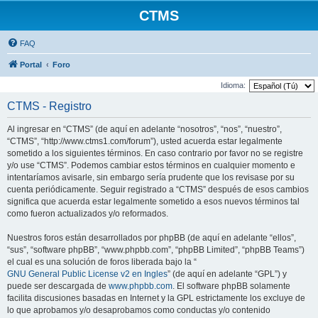
CTMS
FAQ
Portal
Foro
Idioma:
CTMS - Registro
Al ingresar en “CTMS” (de aquí en adelante “nosotros”, “nos”, “nuestro”,
“CTMS”, “http://www.ctms1.com/forum”), usted acuerda estar legalmente
sometido a los siguientes términos. En caso contrario por favor no se registre
y/o use “CTMS”. Podemos cambiar estos términos en cualquier momento e
intentaríamos avisarle, sin embargo sería prudente que los revisase por su
cuenta periódicamente. Seguir registrado a “CTMS” después de esos cambios
significa que acuerda estar legalmente sometido a esos nuevos términos tal
como fueron actualizados y/o reformados.
Nuestros foros están desarrollados por phpBB (de aquí en adelante “ellos”,
“sus”, “software phpBB”, “www.phpbb.com”, “phpBB Limited”, “phpBB Teams”)
el cual es una solución de foros liberada bajo la “
GNU General Public License v2 en Ingles
” (de aquí en adelante “GPL”) y
puede ser descargada de
www.phpbb.com
. El software phpBB solamente
facilita discusiones basadas en Internet y la GPL estrictamente los excluye de
lo que aprobamos y/o desaprobamos como conductas y/o contenido