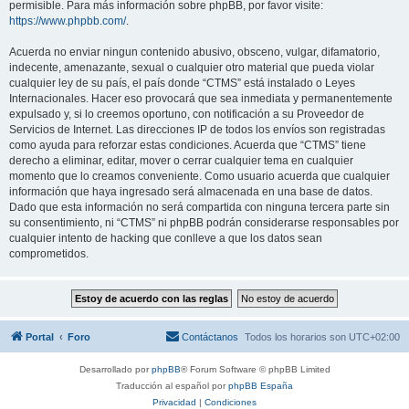
permisible. Para más información sobre phpBB, por favor visite:
https://www.phpbb.com/
.
Acuerda no enviar ningun contenido abusivo, obsceno, vulgar, difamatorio,
indecente, amenazante, sexual o cualquier otro material que pueda violar
cualquier ley de su país, el país donde “CTMS” está instalado o Leyes
Internacionales. Hacer eso provocará que sea inmediata y permanentemente
expulsado y, si lo creemos oportuno, con notificación a su Proveedor de
Servicios de Internet. Las direcciones IP de todos los envíos son registradas
como ayuda para reforzar estas condiciones. Acuerda que “CTMS” tiene
derecho a eliminar, editar, mover o cerrar cualquier tema en cualquier
momento que lo creamos conveniente. Como usuario acuerda que cualquier
información que haya ingresado será almacenada en una base de datos.
Dado que esta información no será compartida con ninguna tercera parte sin
su consentimiento, ni “CTMS” ni phpBB podrán considerarse responsables por
cualquier intento de hacking que conlleve a que los datos sean
comprometidos.
Portal
Foro
Contáctanos
Todos los horarios son
UTC+02:00
Desarrollado por
phpBB
® Forum Software © phpBB Limited
Traducción al español por
phpBB España
Privacidad
|
Condiciones